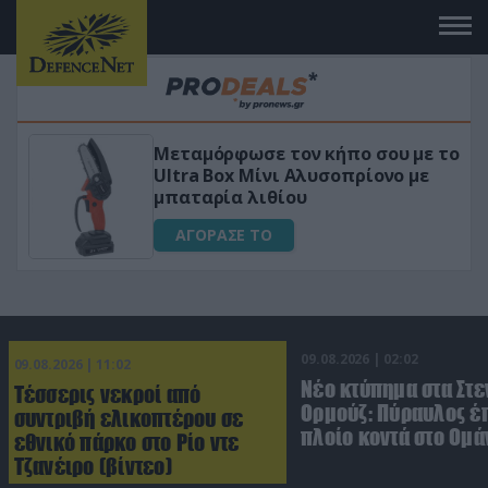
 το
«Μαγική» φόρμουλα τριβόλι + VIP
για αύξηση της λίμπιντο
ΑΓΟΡΑΣΕ ΤΟ
09.08.2026 | 02:02
09.08.2026 | 11:02
Νέο κτύπημα στα Στε
Τέσσερις νεκροί από
Ορμούζ: Πύραυλος έ
συντριβή ελικοπτέρου σε
πλοίο κοντά στο Ομά
εθνικό πάρκο στο Ρίο ντε
Τζανέιρο (βίντεο)