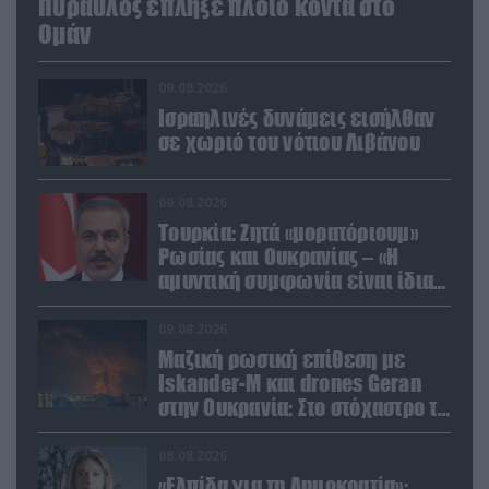
Πύραυλος έπληξε πλοίο κοντά στο
Ομάν
09.08.2026
Ισραηλινές δυνάμεις εισήλθαν
σε χωριό του νότιου Λιβάνου
09.08.2026
Τουρκία: Ζητά «μορατόριουμ»
Ρωσίας και Ουκρανίας – «Η
αμυντική συμφωνία είναι ίδια
με το άρθρο 5 του ΝΑΤΟ» (upd)
09.08.2026
Μαζική ρωσική επίθεση με
Iskander-M και drones Geran
στην Ουκρανία: Στο στόχαστρο το
εργοστάσιο των Flamingo
08.08.2026
«Ελπίδα για τη Δημοκρατία»: