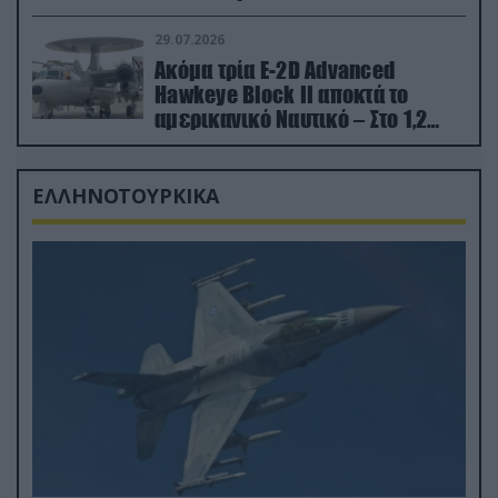
29.07.2026
Ακόμα τρία E-2D Advanced
Hawkeye Block II αποκτά το
αμερικανικό Ναυτικό – Στο 1,2
δισ.δολάρια το κόστος
ΕΛΛΗΝΟΤΟΥΡΚΙΚΑ