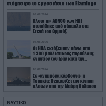
στόχαστρο το εργοστάσιο των Flamingo
08.08.2026
Πλοίο της ADNOC των ΗΑΕ
κτυπήθηκε από πύραυλο στα
Στενά του Ορμούζ
08.08.2026
Οι ΗΠΑ εκτόξευσαν πάνω από
1.300 βαλλιστικούς πυραύλους
εναντίον του Ιράν κατά την
διάρκεια του πολέμου
08.08.2026
Σε «αναμμένα κάρβουνα» η
Τουρκία: Περιορίζει την κίνηση
πλοίων από την Μαύρη Θάλασσα
ΝΑΥΤΙΚΟ