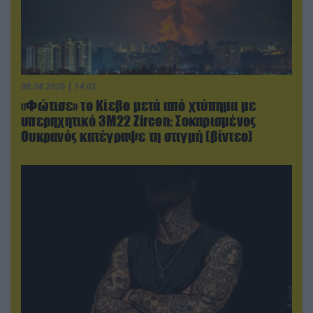
08.08.2026 | 14:02
«Φώτισε» το Κίεβο μετά από χτύπημα με
υπερηχητικό 3M22 Zircon: Σοκαρισμένος
Ουκρανός κατέγραψε τη στιγμή (βίντεο)