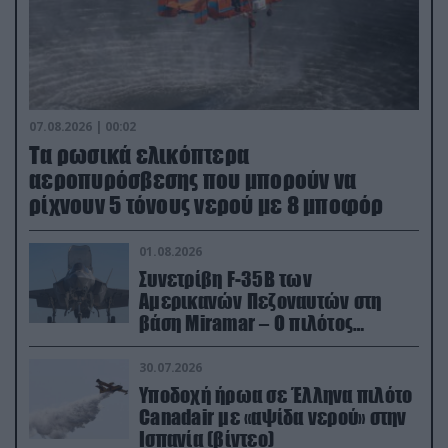
07.08.2026 | 00:02
Τα ρωσικά ελικόπτερα
αεροπυρόσβεσης που μπορούν να
ρίχνουν 5 τόνους νερού με 8 μποφόρ
01.08.2026
Συνετρίβη F-35B των
Αμερικανών Πεζοναυτών στη
βάση Miramar – Ο πιλότος
εκτινάχθηκε εγκαίρως
30.07.2026
Υποδοχή ήρωα σε Έλληνα πιλότο
Canadair με «αψίδα νερού» στην
Ισπανία (βίντεο)