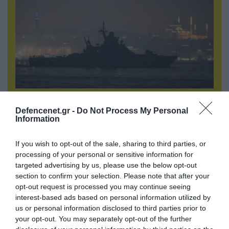
08.08.2026 | 17:02
Σε «αναμμένα κάρβουνα» η Τουρκία:
Defencenet.gr -
Do Not Process My Personal
Information
Περιορίζει την κίνηση πλοίων από την Μαύρη
Θάλασσα
If you wish to opt-out of the sale, sharing to third parties, or
processing of your personal or sensitive information for
targeted advertising by us, please use the below opt-out
ΠΟΛΙΤΙΚΗ
section to confirm your selection. Please note that after your
opt-out request is processed you may continue seeing
interest-based ads based on personal information utilized by
us or personal information disclosed to third parties prior to
your opt-out. You may separately opt-out of the further