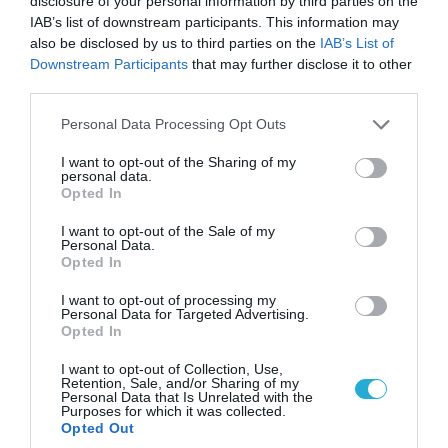
disclosure of your personal information by third parties on the
IAB’s list of downstream participants. This information may
also be disclosed by us to third parties on the
IAB’s List of
Downstream Participants
that may further disclose it to other
third parties.
Please note that this website/app uses one or more Google
Personal Data Processing Opt Outs
services and may gather and store information including but
not limited to your visit or usage behaviour. You may click to
I want to opt-out of the Sharing of my
08.08.2026 | 09:02
personal data.
grant or deny consent to Google and its third-party tags to
«Η απόλυτη τραγωδία»: Η «αιχμηρή» ανάρτηση
Opted In
use your data for below specified purposes in below Google
του Αρκά για τα τατουάζ (φωτο)
consent section.
I want to opt-out of the Sale of my
Personal Data.
Opted In
I want to opt-out of processing my
Personal Data for Targeted Advertising.
Opted In
I want to opt-out of Collection, Use,
Retention, Sale, and/or Sharing of my
Personal Data that Is Unrelated with the
Purposes for which it was collected.
Opted Out