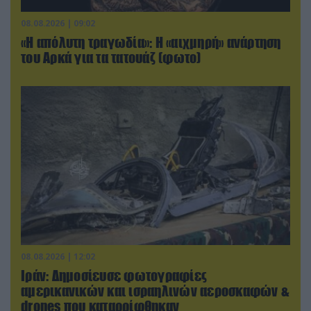
08.08.2026 | 09:02
«Η απόλυτη τραγωδία»: Η «αιχμηρή» ανάρτηση
του Αρκά για τα τατουάζ (φωτο)
08.08.2026 | 12:02
Ιράν: Δημοσίευσε φωτογραφίες
αμερικανικών και ισραηλινών αεροσκαφών &
drones που καταρρίφθηκαν