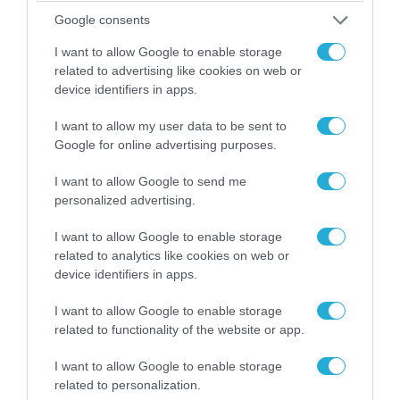
Google consents
07.08.2026 | 20:02
I want to allow Google to enable storage
Ο Γιάννης Αλαφούζος «τέλειωσε» τον
related to advertising like cookies on web or
Κωνσταντίνο Ζούλα από τον ΣΚΑΪ – Ο λόγος της
device identifiers in apps.
απομάκρυνσής του
I want to allow my user data to be sent to
Google for online advertising purposes.
I want to allow Google to send me
personalized advertising.
I want to allow Google to enable storage
related to analytics like cookies on web or
device identifiers in apps.
I want to allow Google to enable storage
related to functionality of the website or app.
06.08.2026 | 14:02
I want to allow Google to enable storage
related to personalization.
«Επιχείρηση ελεύθερα πεζοδρόμια» στην