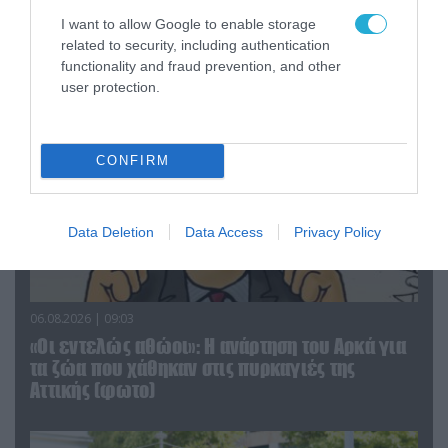
Αθήνα: Απομακρύνθηκαν παράνομα
I want to allow Google to enable storage
αντικείμενα από κοινόχρηστους χώρους
related to security, including authentication
functionality and fraud prevention, and other
user protection.
CONFIRM
Data Deletion
Data Access
Privacy Policy
06.08.2026 | 09:03
«Οι εντελώς αθώοι»: Η ανάρτηση του Αρκά για
τα ζώα που χάθηκαν στις πυρκαγιές της
Αττικής (φωτο)