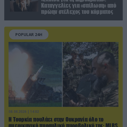
Καταγγελίες για «σπίλωση» από
πρώην στέλεχος του κόμματος
POPULAR 24H
08.08.2026 | 14:02
Η Τουρκία πουλάει στην Ουκρανία όλο το
αμερικανικό πυραυλικό πυροβολικό της: MLRS