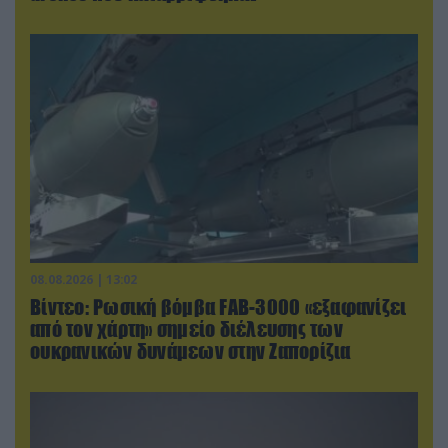
08.08.2026 | 13:02
Βίντεο: Ρωσική βόμβα FAB-3000 «εξαφανίζει
από τον χάρτη» σημείο διέλευσης των
ουκρανικών δυνάμεων στην Ζαπορίζια