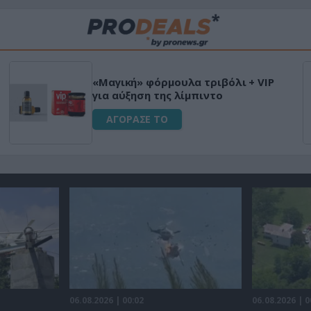
Φριτέζα Αέρος 8Lt με ψηφιακό
έλεγχο για Υγιεινό Μαγείρεμα
Χωρίς Λάδι 1650W
ΑΓΟΡΑΣΕ ΤΟ
06.08.2026 | 00:02
06.08.2026 | 0