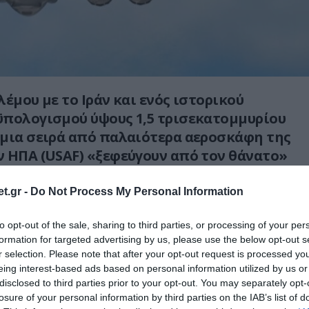
έμου με το Ιράν και ενός ιστορικού
ϋπολογισμού ύψους 1,5 τρισεκατομμυρίου
μια σειρά από παλαιότερα αεροσκάφη της
 ΗΠΑ (USAF) «ξεφεύγουν από τον θάνατο»
ν σε ενεργό υπηρεσία.
t.gr -
Do Not Process My Personal Information
ξει τα σχέδιά της σχετικά με το μέλλον των
ll B-1B Lancer, B-2 Spirit και A-10 Warthog,
to opt-out of the sale, sharing to third parties, or processing of your per
formation for targeted advertising by us, please use the below opt-out s
φαρμόζει εκτεταμένο πρόγραμμα
r selection. Please note that after your opt-out request is processed y
για να διατηρήσει τον στόλο των B-52
eing interest-based ads based on personal information utilized by us or
ε υπηρεσία έως τη δεκαετία του 2050 ή του
disclosed to third parties prior to your opt-out. You may separately opt-
losure of your personal information by third parties on the IAB’s list of