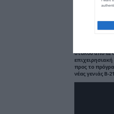
Το συγκεκριμένο
authenti
2021, στο πλαίσ
την ίδια χρονιά.
Τέσσερα από αυτ
2000.
Η απόσυρση των
στόλου από 62 
επιχειρησιακή 
προς το πρόγρ
νέας γενιάς B-21