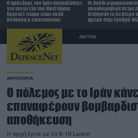
Ο πρόεδρος του Ιράν αποκαλύπτει
Οι Χούθι σφυροκοπούν
για την υγεία του Μοτζτάμπα
σαουδαραβικά πετρελ
Χαμενεΐ «τώρα είναι πολύ
Χτύπησαν το δεύτερο σ
δύσκολη η επικοινωνία»
ημέρα στην Ερυθρά Θ
ΑΜΥΝΑ
ΑΕΡΟΠΟΡΙΑ
Ο πόλεμος με το Ιράν κάνε
επαναφέρουν βομβαρδισ
αποθήκευση
Η αρχή έγινε με τα B-1B Lancer