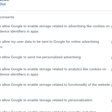
απογειώθηκε από τη βάση Tinker στις 22
Out
τα από σχεδόν δύο χρόνια εργασιών για
του σε κατάσταση μάχιμης ετοιμότητας,
consents
κευσή του τύπου 2000 στο 309th
o allow Google to enable storage related to advertising like cookies on
tenance and Regeneration Group στη
evice identifiers in apps.
nthan — γνωστή ως το «νεκροταφείο»
o allow my user data to be sent to Google for online advertising
s.
ροσκάφος καθίσταται προσωρινά ανενεργό
to allow Google to send me personalized advertising.
ιατηρηθεί έτσι ώστε να επιστρέψει πιο
ό δράση, εφόσον προκύψει ανάγκη λόγω
o allow Google to enable storage related to analytics like cookies on
evice identifiers in apps.
χημάτων.
o allow Google to enable storage related to functionality of the website
ου επέστρεψε, με αριθμό σειράς 86-0115,
ρα ως «rage», ήταν ένα από τα τέσσερα B-1B
o allow Google to enable storage related to personalization.
 σε αυτή την αποθήκευση.
o allow Google to enable storage related to security, including