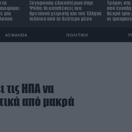
 τα
Σύγκρουση ελικοπτέρων στην
Τρόμος στη
αιοφόρα:
Ψάθα: Οι καταθέσεις του
από ένοπλη 
ε μία
Βρετανού χειριστή και του Έλληνα
Νεκρά τρία 
άλασσα
πιλότου από το δεύτερο μέσο
οι τραυματί
ΑΣΦΑΛΕΙΑ
ΠΟΛΙΤΙΚΗ
Υ
ι τις ΗΠΑ να
τικά από μακρά