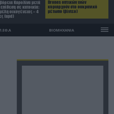
Drones οπτικών ινών
 βόρεια Καρολίνα μετά
κυριαρχούν στο ουκρανικό
επίθεση σε κατοικία:
μέτωπο (βίντεο)
μέλη οικογένειας – 4
ες (upd)
Π.ΕΘ.Α
ΒΙΟΜΗΧΑΝΙΑ