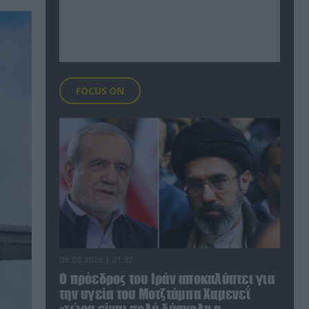
FOCUS ON
06.08.2026 | 01:02
Ο πρόεδρος του Ιράν αποκαλύπτει για
την υγεία του Μοτζτάμπα Χαμενεΐ