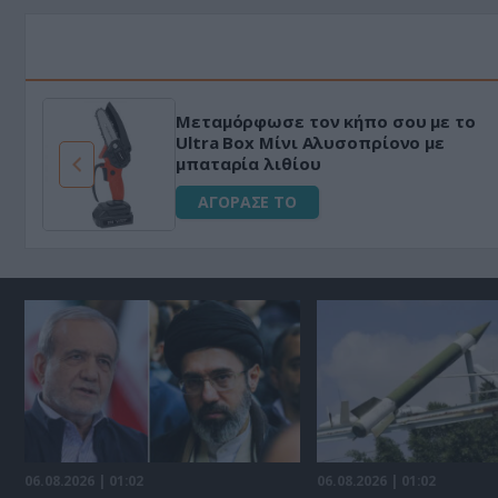
ε το
«Μαγική» φόρμουλα τριβόλι + VIP
ε
για αύξηση της λίμπιντο
ΑΓΟΡΑΣΕ ΤΟ
06.08.2026 | 01:02
06.08.2026 | 01:02