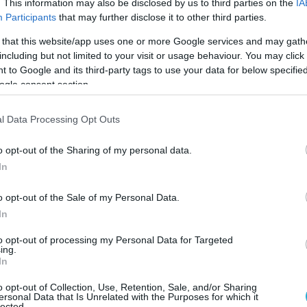
. This information may also be disclosed by us to third parties on the
IA
Participants
that may further disclose it to other third parties.
F σχεδίαζε να αποσύρει τα B-1 και B-2
δεκαετίας του 2030 και τα A-10 περίπου
 that this website/app uses one or more Google services and may gath
including but not limited to your visit or usage behaviour. You may click 
9.
 to Google and its third-party tags to use your data for below specifi
ogle consent section.
ιδιώκει να διατηρήσει αυτά τα παλαιότερα
ηρεσία για περισσότερο χρόνο, τουλάχιστον
l Data Processing Opt Outs
ς δεκαετίας του 2030.
o opt-out of the Sharing of my personal data.
 επανέφερε σε υπηρεσία ένα B-1 Lancer που
In
θεί.
o opt-out of the Sale of my Personal Data.
USAF ανακοίνωσε ότι ένα B-1B Lancer, που
In
ν σε αποθήκες στην έρημο της Αριζόνα,
to opt-out of processing my Personal Data for Targeted
ράση μετά από εκτεταμένη διαδικασία
ing.
In
ι συντήρησης στο Oklahoma City Air Logistics
ροπορική βάση Tinker.
o opt-out of Collection, Use, Retention, Sale, and/or Sharing
ersonal Data that Is Unrelated with the Purposes for which it
lected.