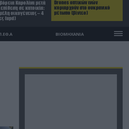
Drones οπτικών ινών
 βόρεια Καρολίνα μετά
κυριαρχούν στο ουκρανικό
επίθεση σε κατοικία:
μέτωπο (βίντεο)
μέλη οικογένειας – 4
ες (upd)
Π.ΕΘ.Α
ΒΙΟΜΗΧΑΝΙΑ