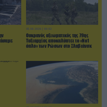
05.08.2026 | 00:02
ην
Ουκρανός αξιωματικός της 79ης
τάσαμε
Ταξιαρχίας αποκαλύπτει το «Νο1
όπλο» των Ρώσων στο Σλαβιάνσκ