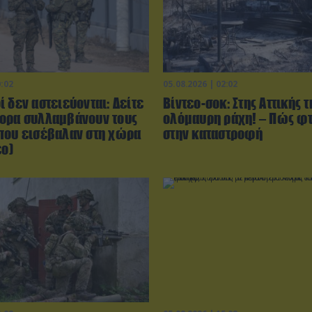
0:02
05.08.2026 | 02:02
 δεν αστειεύονται: Δείτε
Βίντεο-σοκ: Στης Αττικής τ
ορα συλλαμβάνουν τους
ολόμαυρη ράχη! – Πώς φ
που εισέβαλαν στη χώρα
στην καταστροφή
εο)