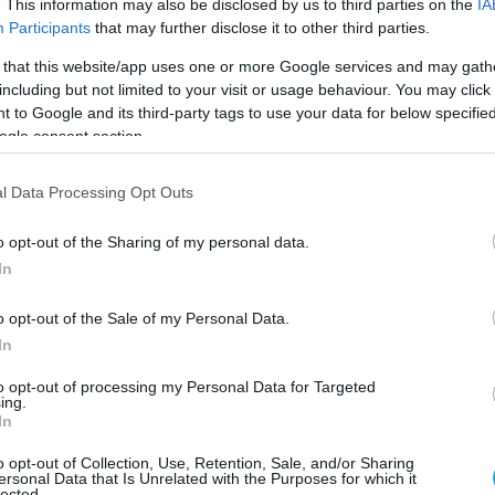
 τροχαίου διερευνώνται από τις αρμόδιες
. This information may also be disclosed by us to third parties on the
IA
νου να εξακριβωθούν τα ακριβή αίτια του
Participants
that may further disclose it to other third parties.
 that this website/app uses one or more Google services and may gath
including but not limited to your visit or usage behaviour. You may click 
λείο Αεροπορίας εξέφρασε τη βαθιά του θλίψη
 to Google and its third-party tags to use your data for below specifi
ogle consent section.
 του αξιωματικού, εκφράζοντας παράλληλα τα
υ προς την οικογένεια και τους οικείους του.
l Data Processing Opt Outs
o opt-out of the Sharing of my personal data.
In
o opt-out of the Sale of my Personal Data.
In
to opt-out of processing my Personal Data for Targeted
ing.
In
o opt-out of Collection, Use, Retention, Sale, and/or Sharing
ersonal Data that Is Unrelated with the Purposes for which it
lected.