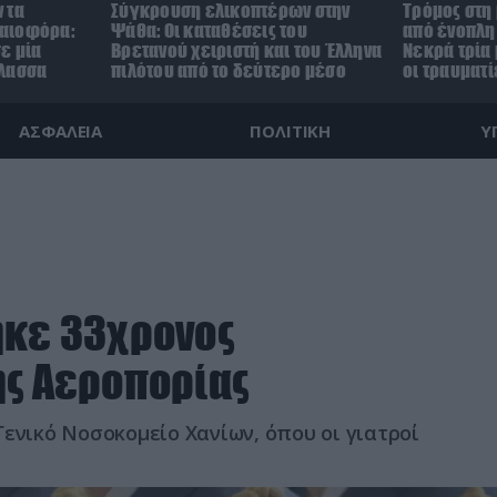
 τα
Σύγκρουση ελικοπτέρων στην
Τρόμος στη
αιοφόρα:
Ψάθα: Οι καταθέσεις του
από ένοπλη 
ε μία
Βρετανού χειριστή και του Έλληνα
Νεκρά τρία 
άλασσα
πιλότου από το δεύτερο μέσο
οι τραυματί
ΑΣΦΑΛΕΙΑ
ΠΟΛΙΤΙΚΗ
Υ
ηκε 33χρονος
ής Αεροπορίας
ενικό Νοσοκομείο Χανίων, όπου οι γιατροί