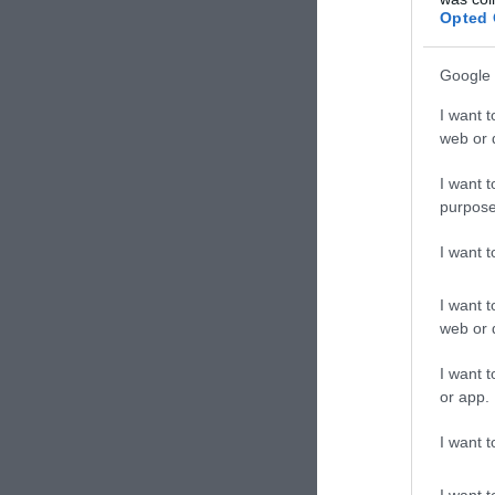
Opted 
Google 
I want t
ΣΧΟΛΙΑΣΤΕ Τ
web or d
I want t
purpose
I want 
I want t
web or d
I want t
or app.
I want t
I want t