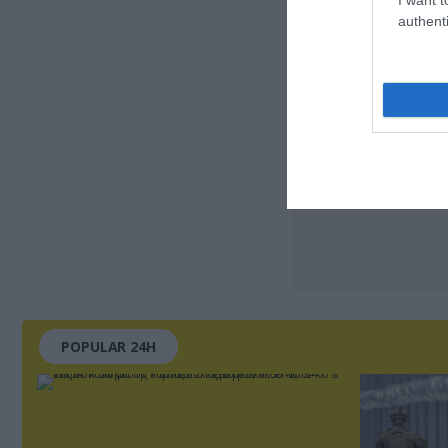
authenti
POPULAR 24H