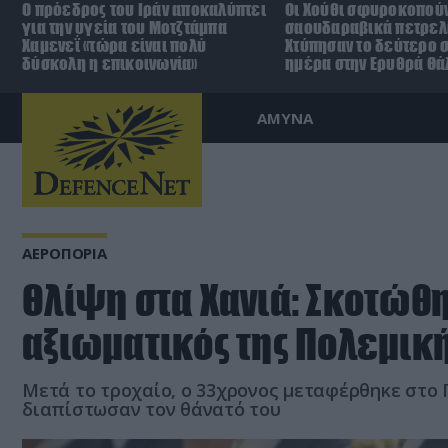
Ο πρόεδρος του Ιράν αποκαλύπτει
Οι Χούθι σφυροκοπούν
για την υγεία του Μοτζτάμπα
σαουδαραβικά πετρελ
Χαμενεΐ «τώρα είναι πολύ
Χτύπησαν το δεύτερο σ
δύσκολη η επικοινωνία»
ημέρα στην Ερυθρά Θ
ΑΜΥΝΑ
ΑΕΡΟΠΟΡΙΑ
Θλίψη στα Χανιά: Σκοτώθ
αξιωματικός της Πολεμικ
Μετά το τροχαίο, ο 33χρονος μεταφέρθηκε στο Γ
διαπίστωσαν τον θάνατό του