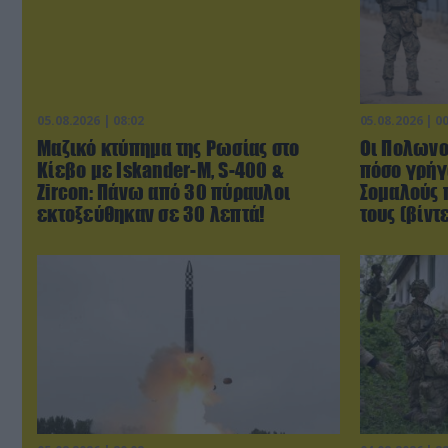
05.08.2026 | 08:02
05.08.2026 | 0
Μαζικό κτύπημα της Ρωσίας στο
Οι Πολωνοί
Κίεβο με Iskander-Μ, S-400 &
πόσο γρήγ
Zircon: Πάνω από 30 πύραυλοι
Σομαλούς 
εκτοξεύθηκαν σε 30 λεπτά!
τους (βίντ