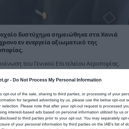
οχαίο δυστύχημα σημειώθηκε στα Χανιά
3χρονο εν ενεργεία αξιωματικό της
οπορίας.
οίνωση του Γενικού Επιτελείου Αεροπορίας,
ς (ΜΤ) Ι.Μ., που υπηρετούσε στην 115
ενεπλάκη στο δυστύχημα τις πρωινές ώρες
t.gr -
Do Not Process My Personal Information
07), περίπου στις 06:45.
to opt-out of the sale, sharing to third parties, or processing of your per
ιωτικός μεταφέρθηκε άμεσα στο Γενικό
formation for targeted advertising by us, please use the below opt-out s
r selection. Please note that after your opt-out request is processed y
νίων, όπου διαπιστώθηκε ο θάνατός του
eing interest-based ads based on personal information utilized by us or
ούς.
disclosed to third parties prior to your opt-out. You may separately opt-
losure of your personal information by third parties on the IAB’s list of