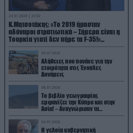
24.07.2026 | 22:02
Κ.Μητσοτάκης: «Το 2019 ήμασταν
αδύναμοι στρατιωτικά – Σήμερα είναι η
Τουρκία γιατί δεν πήρε τα F-35!»
(βίντεο)
09.07.2026
Αλήθειες που πονάνε για την
ετοιμότητα στις Ένοπλες
Δυνάμεις
08.07.2026
Το βιβλίο γεωγραφίας
εμφανίζει την Κύπρο και στην
Ασία! – Αναγνώρισαν τα
κατεχόμενα; (φωτο)
04.07.2026
Η γελοία κυβερνητική