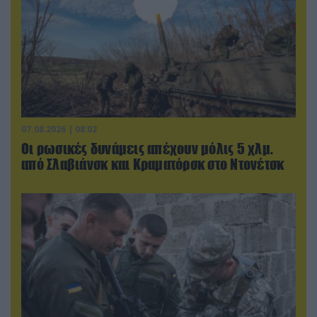
07.08.2026 | 08:02
Οι ρωσικές δυνάμεις απέχουν μόλις 5 χλμ.
από Σλαβιάνσκ και Κραματόρσκ στο Ντονέτσκ