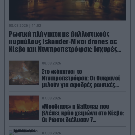
08.08.2026 | 11:02
Ρωσικά πλήγματα με βαλλιστικούς
πυραύλους Iskander-M και drones σε
Κίεβο και Ντνιπροπετρόφσκ: Ισχυρές
εκρήξεις
08.08.2026
Στο «κόκκινο» το
Ντνιπροπετρόφσκ: Οι Ουκρανοί
μιλούν για σφοδρές ρωσικές
επιθέσεις σε όλη την επικράτεια
07.08.2026
«Μούδιασε» η Naftogaz που
βλέπει κρύο χειμώνα στο Κίεβο:
Οι Ρώσοι διέλυσαν 7
εγκαταστάσεις του ουκρανικού
κολοσσού!
07.08.2026