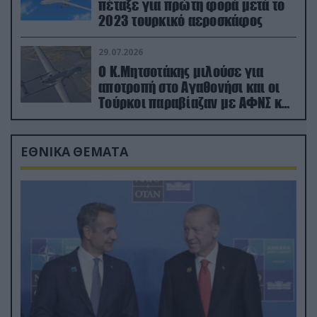
πέταξε για πρώτη φορά μετά το
2023 τουρκικό αεροσκάφος
29.07.2026
Ο Κ.Μητσοτάκης μιλούσε για
αποτροπή στο Αγαθονήσι και οι
Τούρκοι παραβίαζαν με ΑΦΝΣ και
drone
ΕΘΝΙΚΑ ΘΕΜΑΤΑ