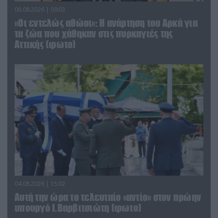
06.08.2026 | 09:03
«Οι εντελώς αθώοι»: Η ανάρτηση του Αρκά για
τα ζώα που χάθηκαν στις πυρκαγιές της
Αττικής (φωτο)
04.08.2026 | 15:02
Αυτή την ώρα το τελευταίο «αντίο» στον πρώην
υπουργό Ι.Βαρβιτσιώτη (φωτο)