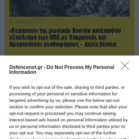
07.08.2026 | 18:02
«Κεραυνοί» της ρωσικής Βοστόκ κατέκαψαν
εξοπλισμό των ΗΠΑ με Ουκρανούς και
Αμερικανούς μισθοφόρους – Δείτε βίντεο
Defencenet.gr -
Do Not Process My Personal
Information
If you wish to opt-out of the sale, sharing to third parties, or
processing of your personal or sensitive information for
targeted advertising by us, please use the below opt-out
section to confirm your selection. Please note that after your
opt-out request is processed you may continue seeing
interest-based ads based on personal information utilized by
us or personal information disclosed to third parties prior to
your opt-out. You may separately opt-out of the further
07.08.2026 | 19:02