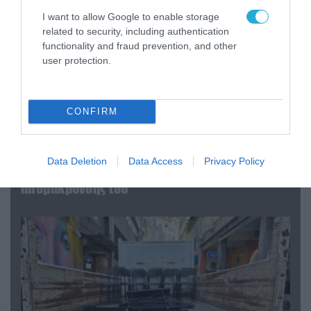
I want to allow Google to enable storage
related to security, including authentication
functionality and fraud prevention, and other
user protection.
CONFIRM
07.08.2026 | 20:02
Ο Γιάννης Αλαφούζος «τέλειωσε» τον
Data Deletion
Data Access
Privacy Policy
Κωνσταντίνο Ζούλα από τον ΣΚΑΪ – Ο λόγος της
απομάκρυνσής του