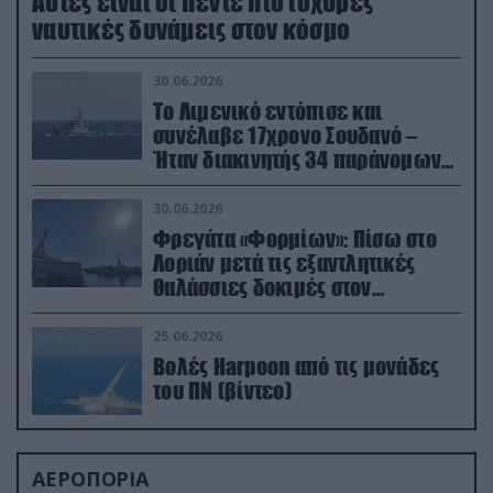
Aυτές είναι οι πέντε πιο ισχυρές
ναυτικές δυνάμεις στον κόσμο
30.06.2026
Το Λιμενικό εντόπισε και
συνέλαβε 17χρονο Σουδανό –
Ήταν διακινητής 34 παράνομων
μεταναστών
30.06.2026
Φρεγάτα «Φορμίων»: Πίσω στο
Λοριάν μετά τις εξαντλητικές
θαλάσσιες δοκιμές στον
απαιτητικό Βισκαϊκό
25.06.2026
Βολές Harpoon από τις μονάδες
του ΠΝ (βίντεο)
ΑΕΡΟΠΟΡΙΑ