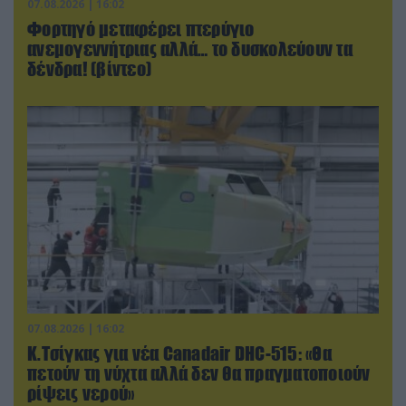
07.08.2026 | 16:02
Φορτηγό μεταφέρει πτερύγιο
ανεμογεννήτριας αλλά… το δυσκολεύουν τα
δένδρα! (βίντεο)
07.08.2026 | 16:02
Κ.Τσίγκας για νέα Canadair DHC-515: «Θα
πετούν τη νύχτα αλλά δεν θα πραγματοποιούν
ρίψεις νερού»