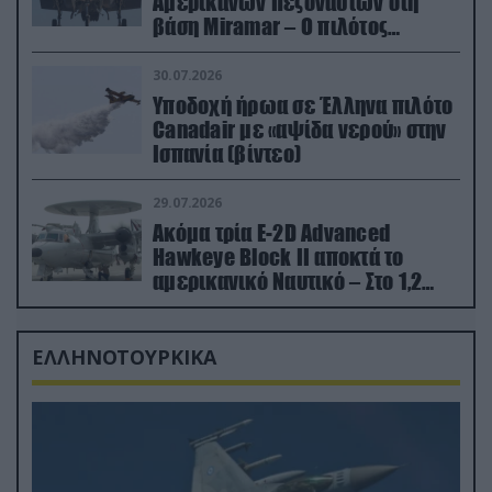
Αμερικανών Πεζοναυτών στη
βάση Miramar – Ο πιλότος
εκτινάχθηκε εγκαίρως
30.07.2026
Υποδοχή ήρωα σε Έλληνα πιλότο
Canadair με «αψίδα νερού» στην
Ισπανία (βίντεο)
29.07.2026
Ακόμα τρία E-2D Advanced
Hawkeye Block II αποκτά το
αμερικανικό Ναυτικό – Στο 1,2
δισ.δολάρια το κόστος
ΕΛΛΗΝΟΤΟΥΡΚΙΚΑ