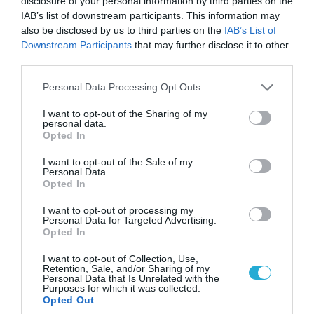
disclosure of your personal information by third parties on the
Απετράπη το εγχείρημα Ουκρανών για
IAB’s list of downstream participants. This information may
αντεπίθεση στο Κολομίγτσι: Δείτε το πριν & το
also be disclosed by us to third parties on the
IAB’s List of
μετά της προσπάθειάς τους (βίντεο)
Downstream Participants
that may further disclose it to other
third parties.
Please note that this website/app uses one or more Google
Personal Data Processing Opt Outs
services and may gather and store information including but
not limited to your visit or usage behaviour. You may click to
I want to opt-out of the Sharing of my
personal data.
grant or deny consent to Google and its third-party tags to
Opted In
use your data for below specified purposes in below Google
consent section.
I want to opt-out of the Sale of my
Personal Data.
Opted In
I want to opt-out of processing my
Personal Data for Targeted Advertising.
Opted In
07.08.2026 | 20:02
Ο Γιάννης Αλαφούζος «τέλειωσε» τον
I want to opt-out of Collection, Use,
Retention, Sale, and/or Sharing of my
Κωνσταντίνο Ζούλα από τον ΣΚΑΪ – Ο λόγος της
Personal Data that Is Unrelated with the
απομάκρυνσής του
Purposes for which it was collected.
Opted Out