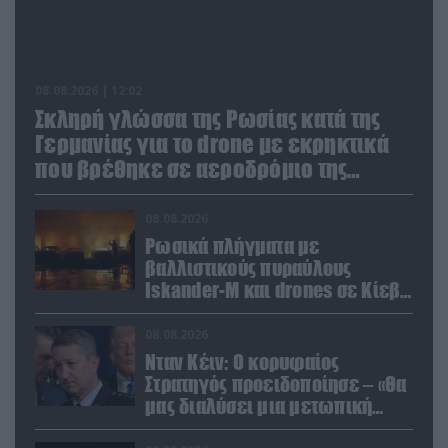
08.08.2026 | 12:02
Σκληρή γλώσσα της Ρωσίας κατά της
Γερμανίας για το drone με εκρηκτικά
που βρέθηκε σε αεροδρόμιο της
Λειψίας
08.08.2026
Ρωσικά πλήγματα με
βαλλιστικούς πυραύλους
Iskander-M και drones σε Κίεβο
και Ντνιπροπετρόφσκ: Ισχυρές
εκρήξεις
08.08.2026
Νταν Κέιν: Ο κορυφαίος
Στρατηγός προειδοποίησε – «Θα
μας διαλύσει μια μετωπική
σύγκρουση με το Ιράν» – Τι