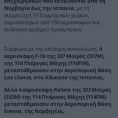
επιχειρήσεων που εκτείνονται από τη
Νορβηγία έως την Ισπανία
, με τη
συμμετοχή 19 Συμμαχικών χωρών,
περισσότερων από 150 αεροσκαφών και
ανάλογου αριθμού προσωπικού.
Σύμφωνα με την επίσημη ανακοίνωση,
4
αεροσκάφη F-16 της 337 Μοίρας (337Μ),
της 110 Πτέρυγας Μάχης (110ΠΜ),
μεταστάθμευσαν στην Αεροπορική Βάση
Los Llanos, στο Albacete της Ισπανίας.
Άλλα 4 αεροσκάφη Rafale της 332 Μοίρας
(332Μ) της 114 Πτέρυγας Μάχης (114ΠΜ)
μεταστάθμευσαν στην Αεροπορική Βάση
Evenes, της Νορβηγίας.