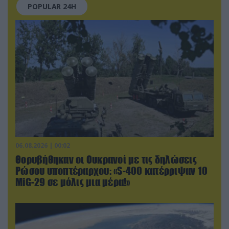
POPULAR 24H
06.08.2026 | 00:02
Θορυβήθηκαν οι Ουκρανοί με τις δηλώσεις
Ρώσου υποπτέραρχου: «S-400 κατέρριψαν 10
MiG-29 σε μόλις μια μέρα!»