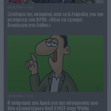
03.08.2026 | 19:02
Ξέπλυμα της ανοησίας από τη Α.Γιάμαλη για την
ρεπόρτερ του ΟΡΕΝ: «Όλοι να έχουμε
δικαίωμα στο λάθος»
03.08.2026 | 12:02
Η ανάρτηση του Αρκά για την σύγκρουση των
δύο ελικοπτέρων Bell 214ST στην Ψάθα