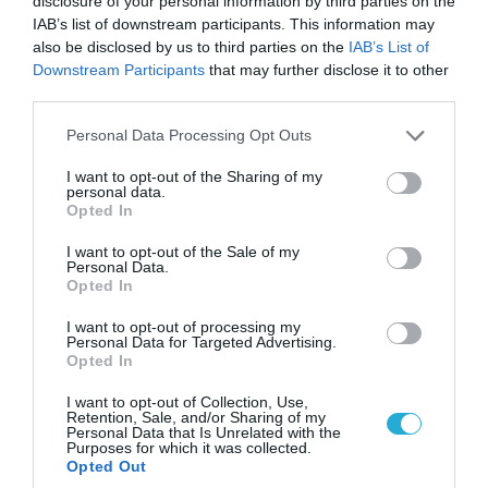
disclosure of your personal information by third parties on the
IAB’s list of downstream participants. This information may
also be disclosed by us to third parties on the
IAB’s List of
Downstream Participants
that may further disclose it to other
third parties.
Please note that this website/app uses one or more Google
Personal Data Processing Opt Outs
services and may gather and store information including but
not limited to your visit or usage behaviour. You may click to
I want to opt-out of the Sharing of my
personal data.
grant or deny consent to Google and its third-party tags to
Opted In
use your data for below specified purposes in below Google
consent section.
I want to opt-out of the Sale of my
Personal Data.
Opted In
06.08.2026 | 17:02
I want to opt-out of processing my
Ουκρανία: Αποκαλύφθηκε ο αριθμός των
Personal Data for Targeted Advertising.
ξένων εθελοντών που πολεμούν για το Κίεβο
Opted In
I want to opt-out of Collection, Use,
Retention, Sale, and/or Sharing of my
Personal Data that Is Unrelated with the
Purposes for which it was collected.
Opted Out