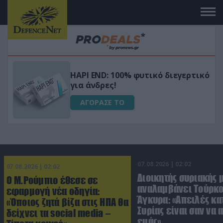
Μεταμόρφωσε τον κήπο σου με το
ικό
Ultra Box Μίνι Αλυσοπρίονο με
μπαταρία λιθίου
ΑΓΟΡΑΣΕ ΤΟ
07.08.2026 | 02:02
07.08.2026 | 02:02
Διοικητής συριακής 
Ο Μ.Ρούμπιο έθεσε σε
αναλαμβάνει Τούρκο
εφαρμογή νέα οδηγία:
Άγκυρα: «Απειλές κα
«Όποιος ζητά βίζα στις ΗΠΑ θα
Συρίας είναι σαν να 
δείχνει τα social media –
εμάς»