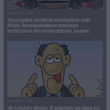
06.08.2026 | 14:02
«Επιχείρηση ελεύθερα πεζοδρόμια» στην
Αθήνα: Απομακρύνθηκαν παράνομα
αντικείμενα από κοινόχρηστους χώρους
06.08.2026 | 09:03
«Οι εντελώς αθώοι»: Η ανάρτηση του Αρκά για