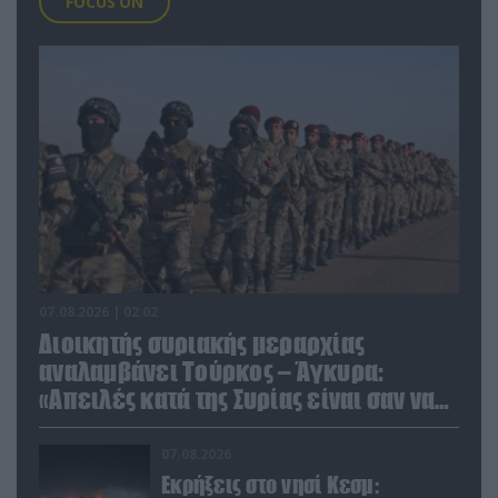
FOCUS ON
07.08.2026 | 02:02
Διοικητής συριακής μεραρχίας
αναλαμβάνει Τούρκος – Άγκυρα:
«Απειλές κατά της Συρίας είναι σαν να
απειλούν εμάς»
07.08.2026
Εκρήξεις στο νησί Κεσμ: