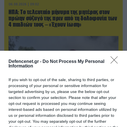
06.08.2026 | 09:02
ΗΠΑ: Το τελευταίο μήνυμα της μητέρας στον
πρώην σύζυγό της πριν από τη δολοφονία των
4 παιδιών τους – «Έχουν ίωση»
Defencenet.gr -
Do Not Process My Personal
Information
If you wish to opt-out of the sale, sharing to third parties, or
processing of your personal or sensitive information for
targeted advertising by us, please use the below opt-out
section to confirm your selection. Please note that after your
opt-out request is processed you may continue seeing
05.08.2026 | 22:02
interest-based ads based on personal information utilized by
Αδειάζουν το Κραματόρσκ οι Ουκρανοί:
us or personal information disclosed to third parties prior to
Έκτακτη εκκένωση στην πόλη μετά την
your opt-out. You may separately opt-out of the further
αιφνιδιαστική προώθηση των Ρώσων (βίντεο)