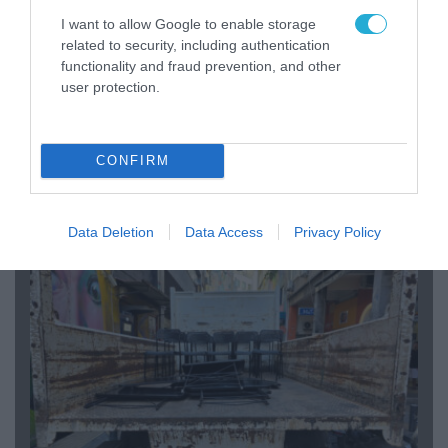
I want to allow Google to enable storage
related to security, including authentication
functionality and fraud prevention, and other
06.08.2026 | 14:02
user protection.
«Επιχείρηση ελεύθερα πεζοδρόμια» στην
Αθήνα: Απομακρύνθηκαν παράνομα
αντικείμενα από κοινόχρηστους χώρους
CONFIRM
ΠΟΛΙΤΙΚΗ
Data Deletion
Data Access
Privacy Policy