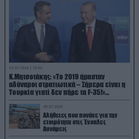
24.07.2026 | 22:02
Κ.Μητσοτάκης: «Το 2019 ήμασταν
αδύναμοι στρατιωτικά – Σήμερα είναι η
Τουρκία γιατί δεν πήρε τα F-35!»
(βίντεο)
09.07.2026
Αλήθειες που πονάνε για την
ετοιμότητα στις Ένοπλες
Δυνάμεις