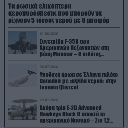
Τα ρωσικά ελικόπτερα
αεροπυρόσβεσης που μπορούν να
ρίχνουν 5 τόνους νερού με 8 μποφόρ
01.08.2026
Συνετρίβη F-35B των
Αμερικανών Πεζοναυτών στη
βάση Miramar – Ο πιλότος
εκτινάχθηκε εγκαίρως
30.07.2026
Υποδοχή ήρωα σε Έλληνα πιλότο
Canadair με «αψίδα νερού» στην
Ισπανία (βίντεο)
29.07.2026
Ακόμα τρία E-2D Advanced
Hawkeye Block II αποκτά το
αμερικανικό Ναυτικό – Στο 1,2
δισ.δολάρια το κόστος