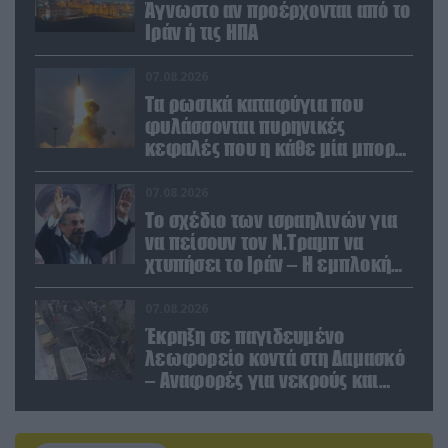
Άγνωστο αν προέρχονται από το
Ιράν ή τις ΗΠΑ
07.08.2026
Τα ρωσικά καταφύγια που
φυλάσσονται πυρηνικές
κεφαλές που η κάθε μία μπορεί
να καταστρέψει «μία
Θεσσαλονίκη»
07.08.2026
Το σχέδιο των ισραηλινών για
να πείσουν τον Ν.Τραμπ να
χτυπήσει το Ιράν – Η εμπλοκή
του Μ.Αχμαντινετζάντ
07.08.2026
Έκρηξη σε παγιδευμένο
λεωφορείο κοντά στη Δαμασκό
– Αναφορές για νεκρούς και
τραυματίες (βίντεο)