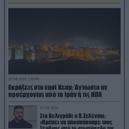
07.08.2026 | 02:02
Εκρήξεις στο νησί Κεσμ: Άγνωστο αν
προέρχονται από το Ιράν ή τις ΗΠΑ
07.08.2026
Στο Βελιγράδι ο Β.Ζελένσκι:
«Πρέπει να αποσπάσουμε τους
Σέρβους από το στρατόπεδο της