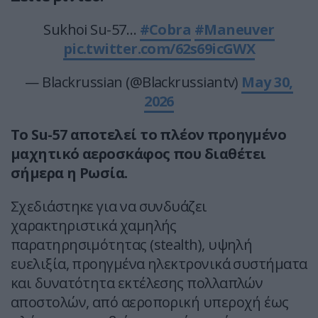
Sukhoi Su-57…
#Cobra
#Maneuver
pic.twitter.com/62s69icGWX
— Blackrussian (@Blackrussiantv)
May 30,
2026
Το Su-57 αποτελεί το πλέον προηγμένο
μαχητικό αεροσκάφος που διαθέτει
σήμερα η Ρωσία.
Σχεδιάστηκε για να συνδυάζει
χαρακτηριστικά χαμηλής
παρατηρησιμότητας (stealth), υψηλή
ευελιξία, προηγμένα ηλεκτρονικά συστήματα
και δυνατότητα εκτέλεσης πολλαπλών
αποστολών, από αεροπορική υπεροχή έως