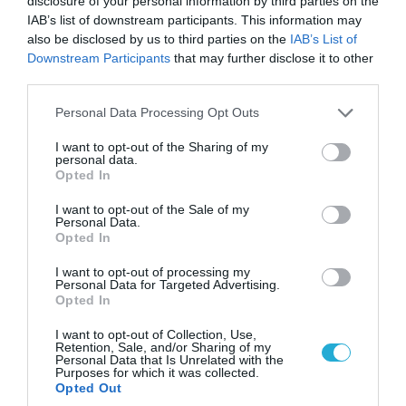
disclosure of your personal information by third parties on the
IAB’s list of downstream participants. This information may
also be disclosed by us to third parties on the
IAB’s List of
Downstream Participants
that may further disclose it to other
third parties.
Please note that this website/app uses one or more Google
Personal Data Processing Opt Outs
services and may gather and store information including but
07.08.2026 | 02:02
not limited to your visit or usage behaviour. You may click to
I want to opt-out of the Sharing of my
personal data.
Στο Βελιγράδι ο Β.Ζελένσκι: «Πρέπει να
grant or deny consent to Google and its third-party tags to
Opted In
αποσπάσουμε τους Σέρβους από το
use your data for below specified purposes in below Google
στρατόπεδο της Ρωσίας»
consent section.
I want to opt-out of the Sale of my
Personal Data.
Opted In
I want to opt-out of processing my
Personal Data for Targeted Advertising.
Opted In
I want to opt-out of Collection, Use,
Retention, Sale, and/or Sharing of my
Personal Data that Is Unrelated with the
Purposes for which it was collected.
Opted Out