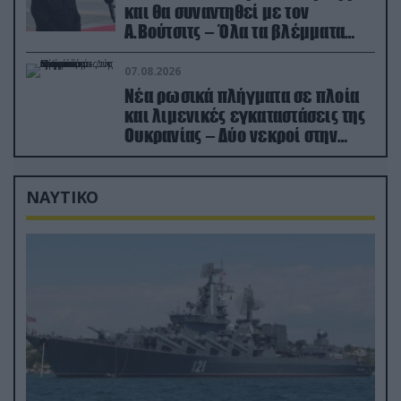
και θα συναντηθεί με τον
Α.Βούτσιτς – Όλα τα βλέμματα
στις σχέσεις με τη Ρωσία
07.08.2026
Νέα ρωσικά πλήγματα σε πλοία
και λιμενικές εγκαταστάσεις της
Ουκρανίας – Δύο νεκροί στην
Κριμαία
ΝΑΥΤΙΚΟ