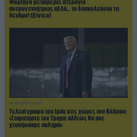
Φορτηγό μεταφέρει πτερύγιο
ανεμογεννήτριας αλλά… το δυσκολεύουν τα
δένδρα! (βίντεο)
06.08.2026 | 21:02
Τελεσίγραφο του Ιράν στις χώρες του Κόλπου:
«Σταματήστε τον Τραμπ αλλιώς θα σας
χτυπήσουμε σκληρά»