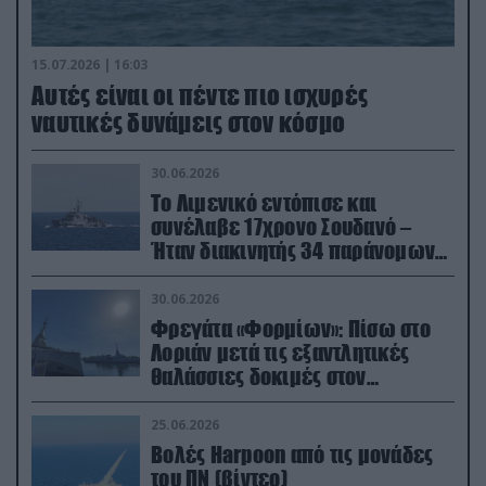
15.07.2026 | 16:03
Aυτές είναι οι πέντε πιο ισχυρές
ναυτικές δυνάμεις στον κόσμο
30.06.2026
Το Λιμενικό εντόπισε και
συνέλαβε 17χρονο Σουδανό –
Ήταν διακινητής 34 παράνομων
μεταναστών
30.06.2026
Φρεγάτα «Φορμίων»: Πίσω στο
Λοριάν μετά τις εξαντλητικές
θαλάσσιες δοκιμές στον
απαιτητικό Βισκαϊκό
25.06.2026
Βολές Harpoon από τις μονάδες
του ΠΝ (βίντεο)