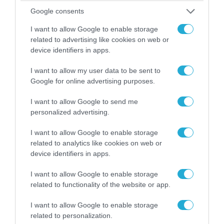
Google consents
I want to allow Google to enable storage
07.08.2026 | 16:02
related to advertising like cookies on web or
Κ.Τσίγκας για νέα Canadair DHC-515: «Θα
device identifiers in apps.
πετούν τη νύχτα αλλά δεν θα πραγματοποιούν
ρίψεις νερού»
I want to allow my user data to be sent to
Google for online advertising purposes.
I want to allow Google to send me
personalized advertising.
I want to allow Google to enable storage
related to analytics like cookies on web or
device identifiers in apps.
I want to allow Google to enable storage
related to functionality of the website or app.
I want to allow Google to enable storage
07.08.2026 | 08:02
related to personalization.