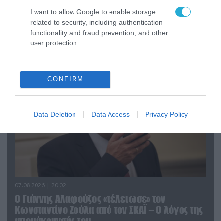
Οι ρωσικές δυνάμεις απέχουν μόλις 5 χλμ.
από Σλαβιάνσκ και Κραματόρσκ στο Ντονέτσκ
I want to allow Google to enable storage
related to security, including authentication
functionality and fraud prevention, and other
user protection.
ΠΟΛΙΤΙΚΗ
CONFIRM
Data Deletion
Data Access
Privacy Policy
07.08.2026 | 20:02
Ο Γιάννης Αλαφούζος «τέλειωσε» τον
Κωνσταντίνο Ζούλα από τον ΣΚΑΪ – Ο λόγος της
απομάκρυνσής του