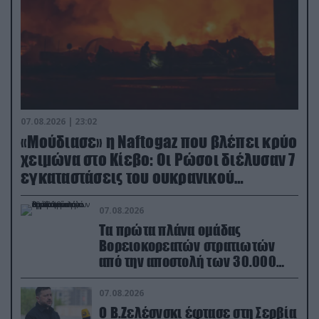
07.08.2026 | 23:02
«Μούδιασε» η Naftogaz που βλέπει κρύο
χειμώνα στο Κίεβο: Οι Ρώσοι διέλυσαν 7
εγκαταστάσεις του ουκρανικού
κολοσσού!
07.08.2026
Τα πρώτα πλάνα ομάδας
Βορειοκορεατών στρατιωτών
από την αποστολή των 30.000
που έφτασαν στη Ρωσία (βίντεο)
07.08.2026
Ο Β.Ζελέσνσκι έφτασε στη Σερβία