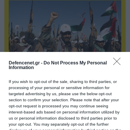
Defencenet.gr -
Do Not Process My Personal
Information
07.08.2026 | 08:02
Κλιμακώνουν οι Χούθι: Eξαπέλυσαν επιθέσεις
If you wish to opt-out of the sale, sharing to third parties, or
κατά στρατιωτικών δυνάμεων στην Υεμένη –
processing of your personal or sensitive information for
Πλήγματα & στη Σαουδική Αραβία!
targeted advertising by us, please use the below opt-out
section to confirm your selection. Please note that after your
opt-out request is processed you may continue seeing
interest-based ads based on personal information utilized by
us or personal information disclosed to third parties prior to
your opt-out. You may separately opt-out of the further