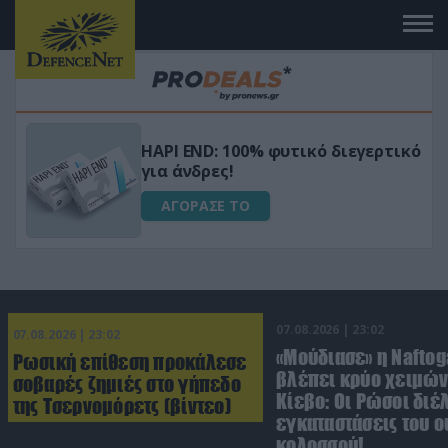
Μεταμόρφωσε τον κήπο σου με το
ικό
Ultra Box Μίνι Αλυσοπρίονο με
μπαταρία λιθίου
ΑΓΟΡΑΣΕ ΤΟ
07.08.2026 | 23:02
07.08.2026 | 23:02
«Μούδιασε» η Naftog
Ρωσική επίθεση προκάλεσε
βλέπει κρύο χειμών
σοβαρές ζημιές στο γήπεδο
Κίεβο: Οι Ρώσοι διέ
της Τσερνομόρετς (βίντεο)
εγκαταστάσεις του 
κολοσσού!