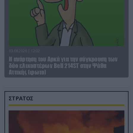
03.08.2026 | 12:02
Η ανάρτηση του Αρκά για την σύγκρουση των
δύο ελικοπτέρων Bell 214ST στην Ψάθα
Αττικής (φωτο)
ΣΤΡΑΤΟΣ