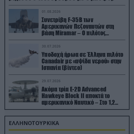
01.08.2026
Συνετρίβη F-35B των
Αμερικανών Πεζοναυτών στη
βάση Miramar – Ο πιλότος
εκτινάχθηκε εγκαίρως
30.07.2026
Υποδοχή ήρωα σε Έλληνα πιλότο
Canadair με «αψίδα νερού» στην
Ισπανία (βίντεο)
29.07.2026
Ακόμα τρία E-2D Advanced
Hawkeye Block II αποκτά το
αμερικανικό Ναυτικό – Στο 1,2
δισ.δολάρια το κόστος
ΕΛΛΗΝΟΤΟΥΡΚΙΚΑ