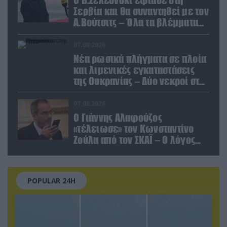
Σερβία και θα συναντηθεί με τον
Α.Βούτσιτς – Όλα τα βλέμματα
στις σχέσεις με τη Ρωσία
07.08.2026
Νέα ρωσικά πλήγματα σε πλοία
και λιμενικές εγκαταστάσεις
της Ουκρανίας – Δύο νεκροί στην
Κριμαία
07.08.2026
Ο Γιάννης Αλαφούζος
«τέλειωσε» τον Κωνσταντίνο
Ζούλα από τον ΣΚΑΪ – Ο λόγος
της απομάκρυνσής του
POPULAR 24H