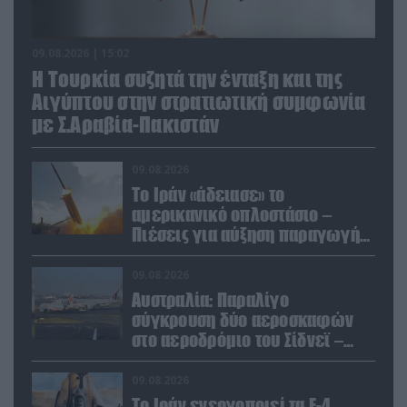
09.08.2026 | 15:02
Η Τουρκία συζητά την ένταξη και της
Αιγύπτου στην στρατιωτική συμφωνία
με Σ.Αραβία-Πακιστάν
09.08.2026
Το Ιράν «άδειασε» το
αμερικανικό οπλοστάσιο –
Πιέσεις για αύξηση παραγωγής
Patriot και THAAD
09.08.2026
Αυστραλία: Παραλίγο
σύγκρουση δύο αεροσκαφών
στο αεροδρόμιο του Σίδνεϊ –
Ένας τραυματίας (βίντεο)
09.08.2026
Το Ιράν ενεργοποιεί τα F-4