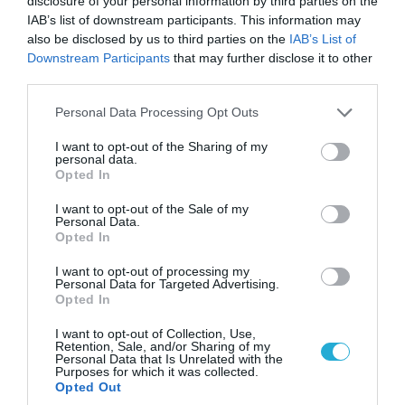
disclosure of your personal information by third parties on the
IAB’s list of downstream participants. This information may
ΠΟΛΙΤΙΚΗ
also be disclosed by us to third parties on the
IAB’s List of
Downstream Participants
that may further disclose it to other
third parties.
Please note that this website/app uses one or more Google
Personal Data Processing Opt Outs
services and may gather and store information including but
not limited to your visit or usage behaviour. You may click to
I want to opt-out of the Sharing of my
personal data.
grant or deny consent to Google and its third-party tags to
Opted In
use your data for below specified purposes in below Google
consent section.
I want to opt-out of the Sale of my
Personal Data.
Opted In
I want to opt-out of processing my
09.08.2026 | 17:02
Personal Data for Targeted Advertising.
ΣΥΡΙΖΑ για υποκλοπές: «Το (παρα)κράτος της ΝΔ
Opted In
έχει συνέχεια και συνέπεια»
I want to opt-out of Collection, Use,
Retention, Sale, and/or Sharing of my
Personal Data that Is Unrelated with the
Purposes for which it was collected.
Opted Out