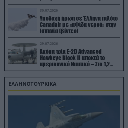
εκτινάχθηκε εγκαίρως
30.07.2026
Υποδοχή ήρωα σε Έλληνα πιλότο
Canadair με «αψίδα νερού» στην
Ισπανία (βίντεο)
29.07.2026
Ακόμα τρία E-2D Advanced
Hawkeye Block II αποκτά το
αμερικανικό Ναυτικό – Στο 1,2
δισ.δολάρια το κόστος
ΕΛΛΗΝΟΤΟΥΡΚΙΚΑ