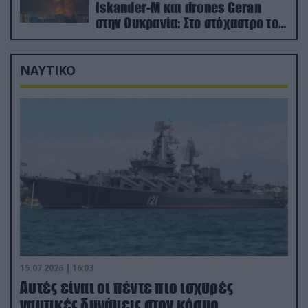
Iskander-M και drones Geran
στην Ουκρανία: Στο στόχαστρο το
εργοστάσιο των Flamingo
ΝΑΥΤΙΚΟ
15.07.2026 | 16:03
Aυτές είναι οι πέντε πιο ισχυρές
ναυτικές δυνάμεις στον κόσμο