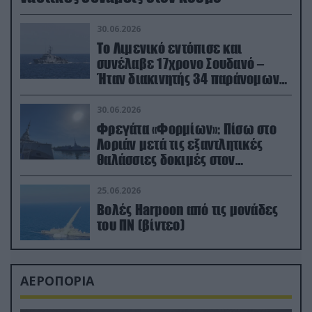
30.06.2026
Το Λιμενικό εντόπισε και
συνέλαβε 17χρονο Σουδανό –
Ήταν διακινητής 34 παράνομων
μεταναστών
30.06.2026
Φρεγάτα «Φορμίων»: Πίσω στο
Λοριάν μετά τις εξαντλητικές
θαλάσσιες δοκιμές στον
απαιτητικό Βισκαϊκό
25.06.2026
Βολές Harpoon από τις μονάδες
του ΠΝ (βίντεο)
ΑΕΡΟΠΟΡΙΑ