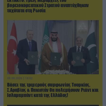
ΕΚΤΑΚΤΟ: Τρεις Μεραρχίες του
βορειοκορεατικού Στρατού αναπτύχθηκαν
ταχύτατα στη Ρωσία
08.08.2026 | 18:02
Βάσει της τριμερούς συμφωνίας Τουρκίας,
Σ.Αραβίας & Πακιστάν θα πολεμήσουν Ριάντ και
Ισλαμαμπάντ κατά της Ελλάδας!