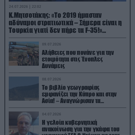
24.07.2026 | 22:02
Κ.Μητσοτάκης: «Το 2019 ήμασταν
αδύναμοι στρατιωτικά – Σήμερα είναι η
Τουρκία γιατί δεν πήρε τα F-35!»
(βίντεο)
09.07.2026
Αλήθειες που πονάνε για την
ετοιμότητα στις Ένοπλες
Δυνάμεις
08.07.2026
Το βιβλίο γεωγραφίας
εμφανίζει την Κύπρο και στην
Ασία! – Αναγνώρισαν τα
κατεχόμενα; (φωτο)
04.07.2026
Η γελοία κυβερνητική
ανακοίνωση για την γκάφα του