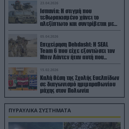
23.04.2026
Ισπανία: Η στιγμή που
τεθωρακισμένο χάνει το
αλεξίπτωτο και συντρίβεται με
ορμή στο έδαφος (βίντεο)
05.04.2026
Επιχείρηση Dehdasht: Η SEAL
Team 6 που είχε εξοντώσει τον
Μπιν Λάντεν ήταν αυτή που
διέσωσε τον πιλότο του F-15
15.02.2026
Καλή θέση της Σχολής Ευελπίδων
σε διαγωνισμό ημιμαραθωνίου
μάχης στον Πολωνία
ΠΥΡΑΥΛΙΚΑ ΣΥΣΤΗΜΑΤΑ