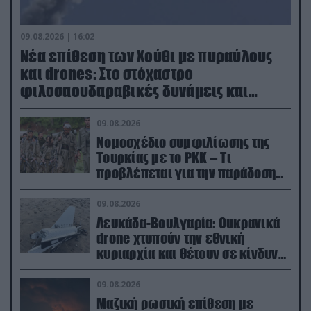
09.08.2026 | 16:02
Νέα επίθεση των Χούθι με πυραύλους
και drones: Στο στόχαστρο
φιλοσαουδαραβικές δυνάμεις και
εγκαταστάσεις
09.08.2026
Νομοσχέδιο συμφιλίωσης της
Τουρκίας με το ΡΚΚ – Τι
προβλέπεται για την παράδοση
των όπλων
09.08.2026
Λευκάδα-Βουλγαρία: Ουκρανικά
drone χτυπούν την εθνική
κυριαρχία και θέτουν σε κίνδυνο
οικονομίες χωρών του ΝΑΤΟ
09.08.2026
Μαζική ρωσική επίθεση με