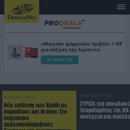
 το
«Μαγική» φόρμουλα τριβόλι + VIP
για αύξηση της λίμπιντο
ΑΓΟΡΑΣΕ ΤΟ
09.08.2026 | 17:02
09.08.2026 | 16:02
ΣΥΡΙΖΑ για υποκλοπέ
Νέα επίθεση των Χούθι με
(παρα)κράτος της ΝΔ
πυραύλους και drones: Στο
συνέχεια και συνέπε
στόχαστρο
φιλοσαουδαραβικές