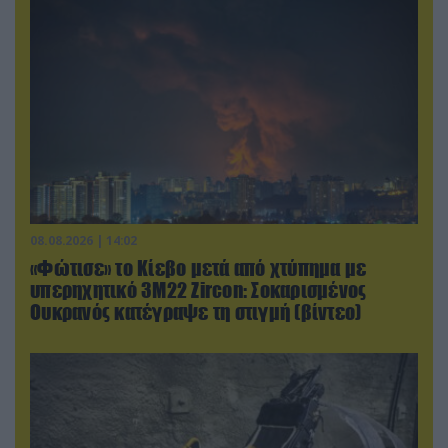
08.08.2026 | 14:02
«Φώτισε» το Κίεβο μετά από χτύπημα με
υπερηχητικό 3M22 Zircon: Σοκαρισμένος
Ουκρανός κατέγραψε τη στιγμή (βίντεο)