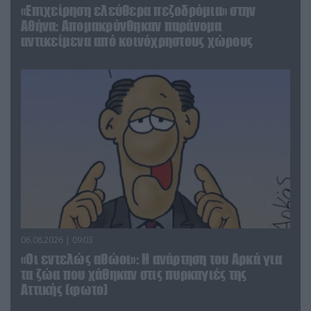
«Επιχείρηση ελεύθερα πεζοδρόμια» στην
Αθήνα: Απομακρύνθηκαν παράνομα
αντικείμενα από κοινόχρηστους χώρους
06.08.2026 | 09:03
«Οι εντελώς αθώοι»: Η ανάρτηση του Αρκά για
τα ζώα που χάθηκαν στις πυρκαγιές της
Αττικής (φωτο)