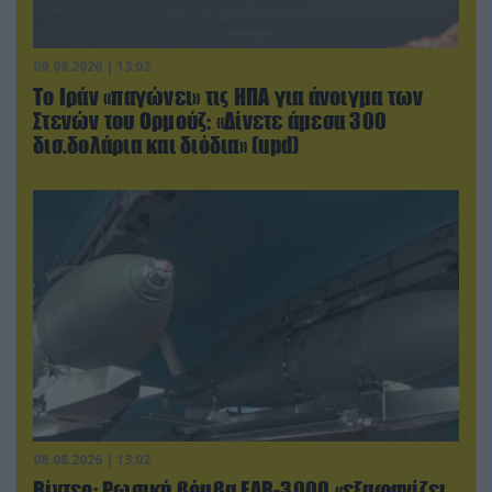
09.08.2026 | 13:02
Το Ιράν «παγώνει» τις ΗΠΑ για άνοιγμα των
Στενών του Ορμούζ: «Δίνετε άμεσα 300
δισ.δολάρια και διόδια» (upd)
08.08.2026 | 13:02
Βίντεο: Ρωσική βόμβα FAB-3000 «εξαφανίζει