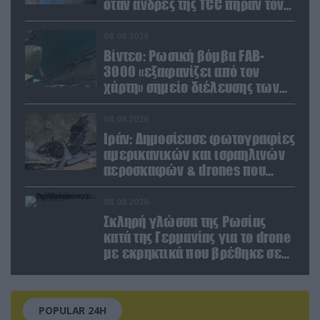
όταν άνδρες της TCC πήραν τον
σύντροφό της (βίντεο)
08.08.2026
Βίντεο: Ρωσική βόμβα FAB-
3000 «εξαφανίζει από τον
χάρτη» σημείο διέλευσης των
ουκρανικών δυνάμεων στην
Ζαπορίζια
08.08.2026
Ιράν: Δημοσίευσε φωτογραφίες
αμερικανικών και ισραηλινών
αεροσκαφών & drones που
καταρρίφθηκαν
08.08.2026
Σκληρή γλώσσα της Ρωσίας
κατά της Γερμανίας για το drone
με εκρηκτικά που βρέθηκε σε
αεροδρόμιο της Λειψίας
POPULAR 24H