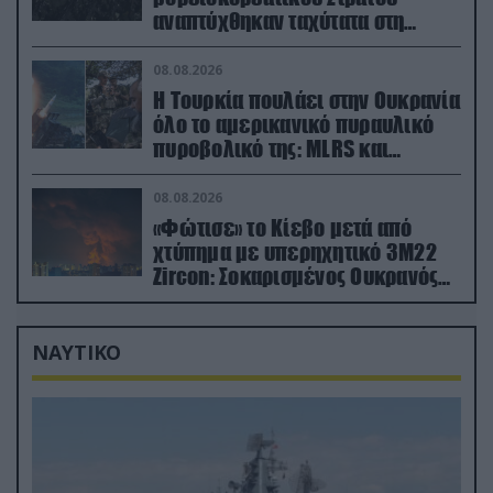
αναπτύχθηκαν ταχύτατα στη
Ρωσία
08.08.2026
Η Τουρκία πουλάει στην Ουκρανία
όλο το αμερικανικό πυραυλικό
πυροβολικό της: MLRS και
ΑΤΑCMS
08.08.2026
«Φώτισε» το Κίεβο μετά από
χτύπημα με υπερηχητικό 3M22
Zircon: Σοκαρισμένος Ουκρανός
κατέγραψε τη στιγμή (βίντεο)
ΝΑΥΤΙΚΟ