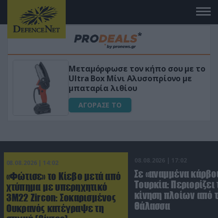
 το
«Μαγική» φόρμουλα τριβόλι + VIP
για αύξηση της λίμπιντο
ΑΓΟΡΑΣΕ ΤΟ
08.08.2026 | 17:02
08.08.2026 | 14:02
Σε «αναμμένα κάρβο
«Φώτισε» το Κίεβο μετά από
Τουρκία: Περιορίζει 
χτύπημα με υπερηχητικό
κίνηση πλοίων από 
3M22 Zircon: Σοκαρισμένος
Θάλασσα
Ουκρανός κατέγραψε τη