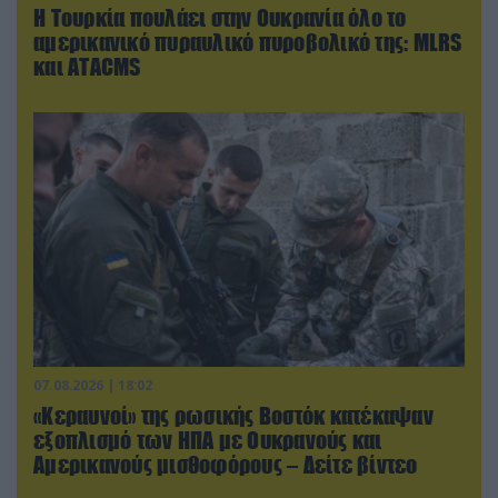
Η Τουρκία πουλάει στην Ουκρανία όλο το
αμερικανικό πυραυλικό πυροβολικό της: MLRS
και ΑΤΑCMS
07.08.2026 | 18:02
«Κεραυνοί» της ρωσικής Βοστόκ κατέκαψαν
εξοπλισμό των ΗΠΑ με Ουκρανούς και
Αμερικανούς μισθοφόρους – Δείτε βίντεο