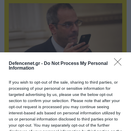
Defencenet.gr -
Do Not Process My Personal
Information
07.08.2026 | 20:02
Ο Γιάννης Αλαφούζος «τέλειωσε» τον
If you wish to opt-out of the sale, sharing to third parties, or
processing of your personal or sensitive information for
Κωνσταντίνο Ζούλα από τον ΣΚΑΪ – Ο λόγος της
targeted advertising by us, please use the below opt-out
απομάκρυνσής του
section to confirm your selection. Please note that after your
opt-out request is processed you may continue seeing
interest-based ads based on personal information utilized by
us or personal information disclosed to third parties prior to
your opt-out. You may separately opt-out of the further