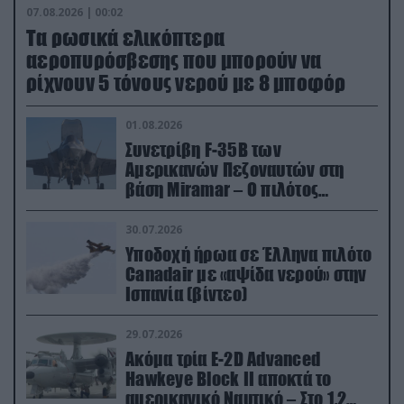
07.08.2026 | 00:02
Τα ρωσικά ελικόπτερα
αεροπυρόσβεσης που μπορούν να
ρίχνουν 5 τόνους νερού με 8 μποφόρ
01.08.2026
Συνετρίβη F-35B των
Αμερικανών Πεζοναυτών στη
βάση Miramar – Ο πιλότος
εκτινάχθηκε εγκαίρως
30.07.2026
Υποδοχή ήρωα σε Έλληνα πιλότο
Canadair με «αψίδα νερού» στην
Ισπανία (βίντεο)
29.07.2026
Ακόμα τρία E-2D Advanced
Hawkeye Block II αποκτά το
αμερικανικό Ναυτικό – Στο 1,2