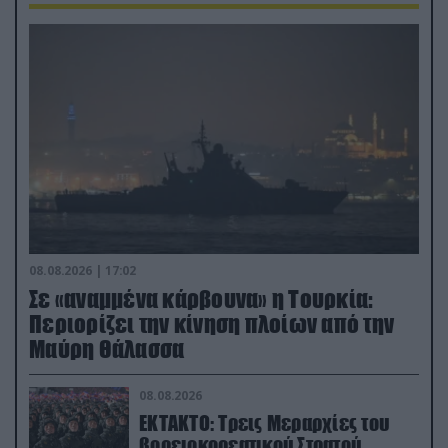
08.08.2026 | 17:02
Σε «αναμμένα κάρβουνα» η Τουρκία:
Περιορίζει την κίνηση πλοίων από την
Μαύρη Θάλασσα
08.08.2026
ΕΚΤΑΚΤΟ: Τρεις Μεραρχίες του
βορειοκορεατικού Στρατού