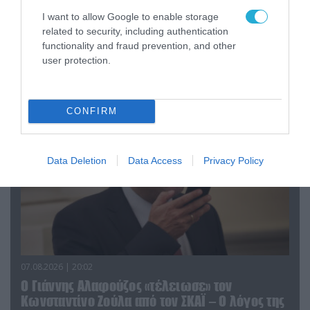
I want to allow Google to enable storage
related to security, including authentication
08.08.2026 | 09:02
functionality and fraud prevention, and other
«Η απόλυτη τραγωδία»: Η «αιχμηρή» ανάρτηση
user protection.
του Αρκά για τα τατουάζ (φωτο)
CONFIRM
Data Deletion
Data Access
Privacy Policy
07.08.2026 | 20:02
Ο Γιάννης Αλαφούζος «τέλειωσε» τον
Κωνσταντίνο Ζούλα από τον ΣΚΑΪ – Ο λόγος της