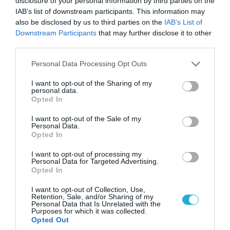
disclosure of your personal information by third parties on the
IAB’s list of downstream participants. This information may
also be disclosed by us to third parties on the
IAB’s List of
Downstream Participants
that may further disclose it to other
third parties.
Please note that this website/app uses one or more Google
Personal Data Processing Opt Outs
services and may gather and store information including but
not limited to your visit or usage behaviour. You may click to
I want to opt-out of the Sharing of my
07.08.2026 | 19:02
personal data.
grant or deny consent to Google and its third-party tags to
Απετράπη το εγχείρημα Ουκρανών για
Opted In
use your data for below specified purposes in below Google
αντεπίθεση στο Κολομίγτσι: Δείτε το πριν & το
consent section.
I want to opt-out of the Sale of my
μετά της προσπάθειάς τους (βίντεο)
Personal Data.
Opted In
I want to opt-out of processing my
Personal Data for Targeted Advertising.
Opted In
I want to opt-out of Collection, Use,
Retention, Sale, and/or Sharing of my
Personal Data that Is Unrelated with the
Purposes for which it was collected.
Opted Out