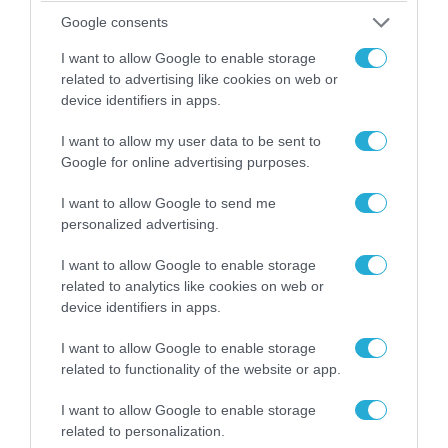
Google consents
I want to allow Google to enable storage
07.08.2026 | 23:02
related to advertising like cookies on web or
«Μούδιασε» η Naftogaz που βλέπει κρύο
device identifiers in apps.
χειμώνα στο Κίεβο: Οι Ρώσοι διέλυσαν 7
I want to allow my user data to be sent to
εγκαταστάσεις του ουκρανικού κολοσσού!
Google for online advertising purposes.
I want to allow Google to send me
personalized advertising.
ΠΟΛΙΤΙΚΗ
I want to allow Google to enable storage
related to analytics like cookies on web or
device identifiers in apps.
I want to allow Google to enable storage
related to functionality of the website or app.
I want to allow Google to enable storage
related to personalization.