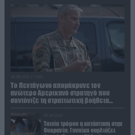
08.08.2026 | 14:02
Το Πεντάγωνο απομάκρυνε τον
ανώτερο Αμερικανό στρατηγό που
συντόνιζε τη στρατιωτική βοήθεια
προς την Ουκρανία
08.08.2026
Ταινία τρόμου η κατάσταση στην
Ουκρανία: Γυναίκα ουρλιάζει