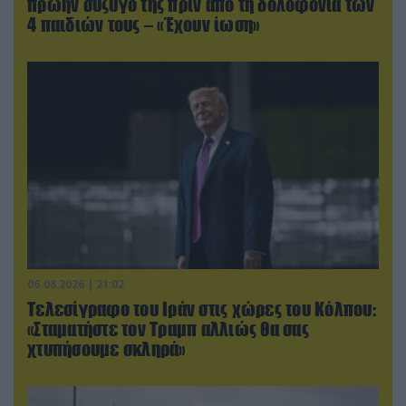
πρώην σύζυγό της πριν από τη δολοφονία των
4 παιδιών τους – «Έχουν ίωση»
06.08.2026 | 21:02
Τελεσίγραφο του Ιράν στις χώρες του Κόλπου:
«Σταματήστε τον Τραμπ αλλιώς θα σας
χτυπήσουμε σκληρά»