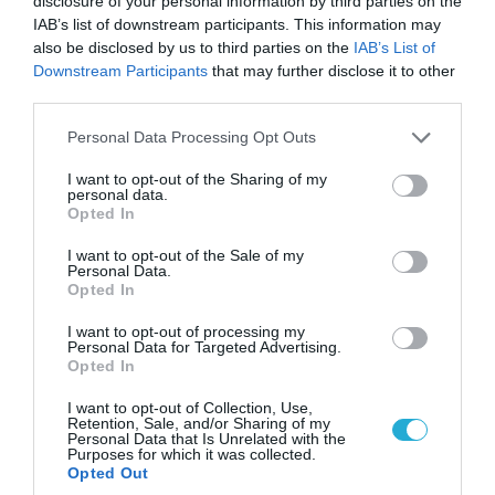
disclosure of your personal information by third parties on the
IAB’s list of downstream participants. This information may
also be disclosed by us to third parties on the
IAB’s List of
Downstream Participants
that may further disclose it to other
third parties.
07.08.2026 | 00:02
Please note that this website/app uses one or more Google
Personal Data Processing Opt Outs
Τουρκικά οπλισμένα F-16 «συνεπλάκησαν» με
services and may gather and store information including but
ελληνικά μαχητικά στο Αιγαίο
not limited to your visit or usage behaviour. You may click to
I want to opt-out of the Sharing of my
personal data.
grant or deny consent to Google and its third-party tags to
Opted In
use your data for below specified purposes in below Google
consent section.
I want to opt-out of the Sale of my
Personal Data.
Opted In
I want to opt-out of processing my
Personal Data for Targeted Advertising.
Opted In
I want to opt-out of Collection, Use,
Retention, Sale, and/or Sharing of my
Personal Data that Is Unrelated with the
Purposes for which it was collected.
Opted Out
07.08.2026 | 01:02