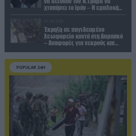
να πείσουν τον Ν.Τραμπ να
χτυπήσει το Ιράν – Η εμπλοκή
του Μ.Αχμαντινετζάντ
07.08.2026
Έκρηξη σε παγιδευμένο
λεωφορείο κοντά στη Δαμασκό
– Αναφορές για νεκρούς και
τραυματίες (βίντεο)
POPULAR 24H