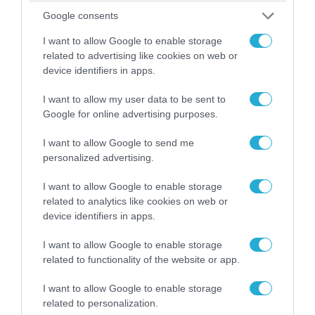
Google consents
Ελέγχεται αμοντάριστο βίντεο της σύγκρουσης
των ελικοπτέρων στην Ψάθα – Σενάριο για
I want to allow Google to enable storage
τρίτο ελικόπτερο
related to advertising like cookies on web or
device identifiers in apps.
I want to allow my user data to be sent to
Google for online advertising purposes.
I want to allow Google to send me
personalized advertising.
I want to allow Google to enable storage
related to analytics like cookies on web or
device identifiers in apps.
I want to allow Google to enable storage
06.08.2026 | 09:02
related to functionality of the website or app.
ΗΠΑ: Nέα στοιχεία για το περιστατικό με το
προεδρικό ελικόπτερο Marine One – Βρέθηκε
I want to allow Google to enable storage
δίπλα σε επιβατικό αεροσκάφος
related to personalization.