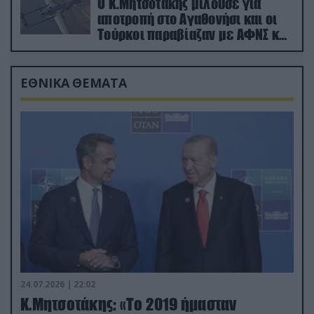
Ο Κ.Μητσοτάκης μιλούσε για
αποτροπή στο Αγαθονήσι και οι
Τούρκοι παραβίαζαν με ΑΦΝΣ και
drone
ΕΘΝΙΚΑ ΘΕΜΑΤΑ
24.07.2026 | 22:02
Κ.Μητσοτάκης: «Το 2019 ήμασταν