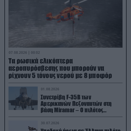
07.08.2026 | 00:02
Τα ρωσικά ελικόπτερα
αεροπυρόσβεσης που μπορούν να
ρίχνουν 5 τόνους νερού με 8 μποφόρ
01.08.2026
Συνετρίβη F-35B των
Αμερικανών Πεζοναυτών στη
βάση Miramar – Ο πιλότος
εκτινάχθηκε εγκαίρως
30.07.2026
Υποδοχή ήρωα σε Έλληνα πιλότο