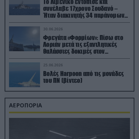
Το Λιμενικό εντόπισε και
συνέλαβε 17χρονο Σουδανό –
Ήταν διακινητής 34 παράνομων
μεταναστών
30.06.2026
Φρεγάτα «Φορμίων»: Πίσω στο
Λοριάν μετά τις εξαντλητικές
θαλάσσιες δοκιμές στον
απαιτητικό Βισκαϊκό
25.06.2026
Βολές Harpoon από τις μονάδες
του ΠΝ (βίντεο)
ΑΕΡΟΠΟΡΙΑ