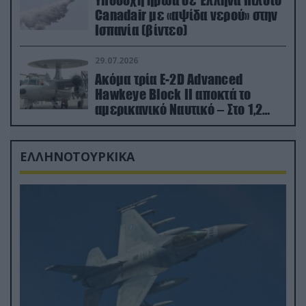
Canadair με «αψίδα νερού» στην
Ισπανία (βίντεο)
29.07.2026
Ακόμα τρία E-2D Advanced
Hawkeye Block II αποκτά το
αμερικανικό Ναυτικό – Στο 1,2
δισ.δολάρια το κόστος
ΕΛΛΗΝΟΤΟΥΡΚΙΚΑ