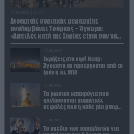
07.08.2026 | 02:02
Διοικητής συριακής μεραρχίας
αναλαμβάνει Τούρκος – Άγκυρα:
«Απειλές κατά της Συρίας είναι σαν να
απειλούν εμάς»
07.08.2026
Εκρήξεις στο νησί Κεσμ:
Άγνωστο αν προέρχονται από το
Ιράν ή τις ΗΠΑ
07.08.2026
Τα ρωσικά καταφύγια που
φυλάσσονται πυρηνικές
κεφαλές που η κάθε μία μπορεί
να καταστρέψει «μία
Θεσσαλονίκη»
07.08.2026
Το σχέδιο των ισραηλινών για