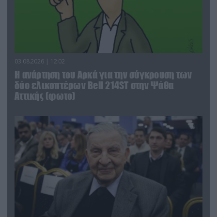
03.08.2026 | 12:02
Η ανάρτηση του Αρκά για την σύγκρουση των
δύο ελικοπτέρων Bell 214ST στην Ψάθα
Αττικής (φωτο)