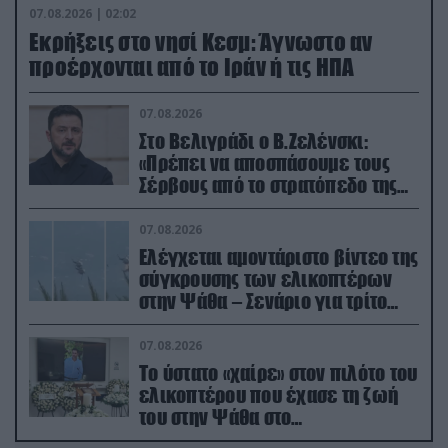
07.08.2026 | 02:02
Εκρήξεις στο νησί Κεσμ: Άγνωστο αν
προέρχονται από το Ιράν ή τις ΗΠΑ
07.08.2026
Στο Βελιγράδι ο Β.Ζελένσκι:
«Πρέπει να αποσπάσουμε τους
Σέρβους από το στρατόπεδο της
Ρωσίας»
07.08.2026
Ελέγχεται αμοντάριστο βίντεο της
σύγκρουσης των ελικοπτέρων
στην Ψάθα – Σενάριο για τρίτο
ελικόπτερο
07.08.2026
Το ύστατο «χαίρε» στον πιλότο του
ελικοπτέρου που έχασε τη ζωή
του στην Ψάθα στο
αποτεφρωτήριο Ριτσώνας