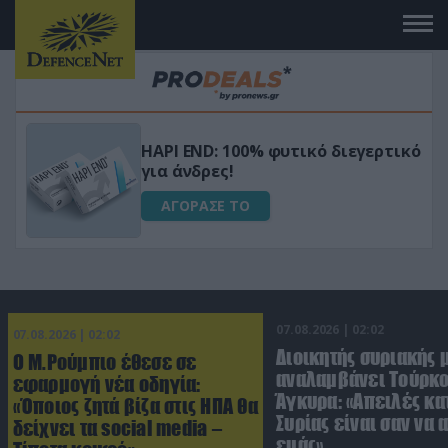
Μεταμόρφωσε τον κήπο σου με το
ικό
Ultra Box Μίνι Αλυσοπρίονο με
μπαταρία λιθίου
ΑΓΟΡΑΣΕ ΤΟ
07.08.2026 | 02:02
07.08.2026 | 02:02
Διοικητής συριακής 
Ο Μ.Ρούμπιο έθεσε σε
αναλαμβάνει Τούρκο
εφαρμογή νέα οδηγία:
Άγκυρα: «Απειλές κα
«Όποιος ζητά βίζα στις ΗΠΑ θα
Συρίας είναι σαν να 
δείχνει τα social media –
εμάς»