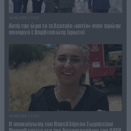
04.08.2026 | 15:02
Αυτή την ώρα το τελευταίο «αντίο» στον πρώην
υπουργό Ι.Βαρβιτσιώτη (φωτο)
04.08.2026 | 13:02
Η ανακοίνωση του Πανελλήνιου Σωματείου
Πυροσβεστών για την δημοσιογράφο του OPEN