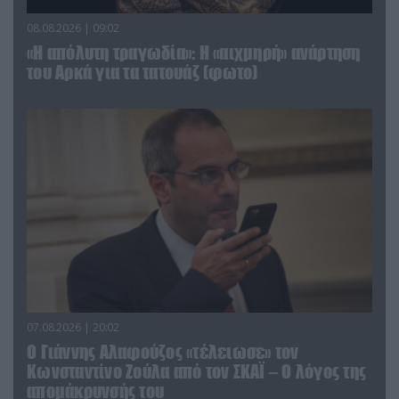
08.08.2026 | 09:02
«Η απόλυτη τραγωδία»: Η «αιχμηρή» ανάρτηση
του Αρκά για τα τατουάζ (φωτο)
07.08.2026 | 20:02
Ο Γιάννης Αλαφούζος «τέλειωσε» τον
Κωνσταντίνο Ζούλα από τον ΣΚΑΪ – Ο λόγος της
απομάκρυνσής του