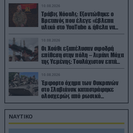
10.08.2026
Τράβις Νόουλς: Εξοντώθηκε ο
Βρετανός που έλεγε «έβλεπα
υλικό στο YouTube & ήθελα να
καθαρίσω τους Ρώσους» (βίντεο)
10.08.2026
Οι Χούθι εξαπέλυσαν σφοδρή
επίθεση στην πόλη – λιμάνι Μόχα
της Υεμένης: Toυλάχιστον επτά
νεκροί (βίντεο)
10.08.2026
Έμφορτο όχημα των Ουκρανών
στο Σλαβιάνσκ καταστράφηκε
ολοσχερώς από ρωσικό
μαχητικό μέσα στην πόλη!
(βίντεο)
ΝΑΥΤΙΚΟ