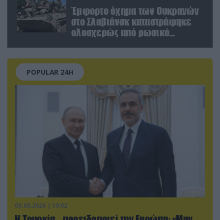
Έμφορτο όχημα των Ουκρανών
στο Σλαβιάνσκ καταστράφηκε
ολοσχερώς από ρωσικό
μαχητικό μέσα στην πόλη!
(βίντεο)
POPULAR 24H
09.08.2026 | 19:02
Η Τουρκία… προειδοποιεί την Ευρώπη: «Μην