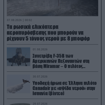
07.08.2026 | 00:02
Τα ρωσικά ελικόπτερα
αεροπυρόσβεσης που μπορούν να
ρίχνουν 5 τόνους νερού με 8 μποφόρ
01.08.2026
Συνετρίβη F-35B των
Αμερικανών Πεζοναυτών στη
βάση Miramar – Ο πιλότος
εκτινάχθηκε εγκαίρως
30.07.2026
Υποδοχή ήρωα σε Έλληνα πιλότο
Canadair με «αψίδα νερού» στην
Ισπανία (βίντεο)
29.07.2026