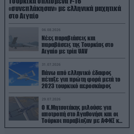
Τουρκικά οπλισμένα F-16
«συνεπλάκησαν» με ελληνικά μαχητικά
στο Αιγαίο
06.08.2026
Νέες παραβιάσεις και
παραβάσεις της Τουρκίας στο
Αιγαίο με τρία UAV
31.07.2026
Πάνω από ελληνικό έδαφος
πέταξε για πρώτη φορά μετά το
2023 τουρκικό αεροσκάφος
29.07.2026
Ο Κ.Μητσοτάκης μιλούσε για
αποτροπή στο Αγαθονήσι και οι
Τούρκοι παραβίαζαν με ΑΦΝΣ και
drone