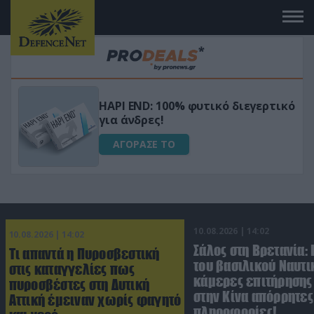
Μεταμόρφωσε τον κήπο σου με το
ικό
Ultra Box Μίνι Αλυσοπρίονο με
μπαταρία λιθίου
ΑΓΟΡΑΣΕ ΤΟ
10.08.2026 | 14:02
10.08.2026 | 14:02
Σάλος στη Βρετανία:
Τι απαντά η Πυροσβεστική
του βασιλικού Ναυτι
στις καταγγελίες πως
κάμερες επιτήρησης
πυροσβέστες στη Δυτική
στην Κίνα απόρρητες
Αττική έμειναν χωρίς φαγητό
πληροφορίες!