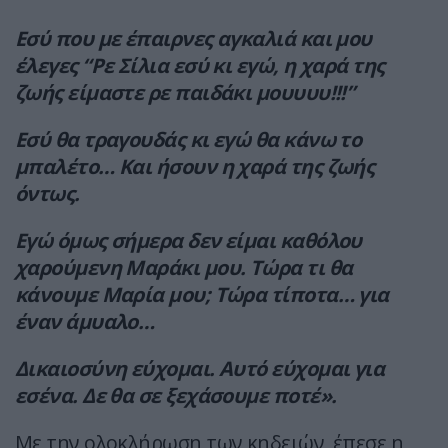
Εσύ που με έπαιρνες αγκαλιά και μου
έλεγες “Ρε Σίλια εσύ κι εγώ, η χαρά της
ζωής είμαστε ρε παιδάκι μουυυυ!!!”
Εσύ θα τραγουδάς κι εγώ θα κάνω το
μπαλέτο… Και ήσουν η χαρά της ζωής
όντως.
Εγώ όμως σήμερα δεν είμαι καθόλου
χαρούμενη Μαράκι μου. Τώρα τι θα
κάνουμε Μαρία μου; Τώρα τίποτα… για
έναν άμυαλο…
Δικαιοσύνη εύχομαι. Αυτό εύχομαι για
εσένα. Δε θα σε ξεχάσουμε ποτέ».
Με την ολοκλήρωση των κηδειών, έπεσε η