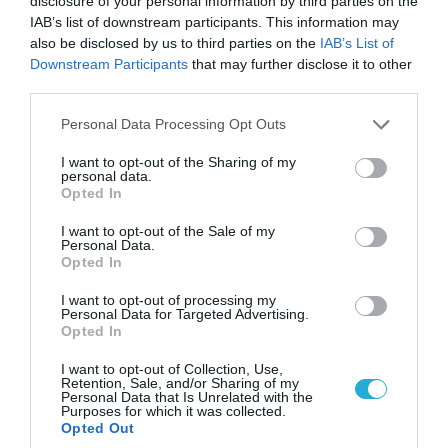
disclosure of your personal information by third parties on the
IAB’s list of downstream participants. This information may
09.08.2026 | 18:02
also be disclosed by us to third parties on the
IAB’s List of
Το Ιράν δημοσίευσε βίντεο με τον Μοτζτάμπα
Downstream Participants
that may further disclose it to other
Χαμενεΐ
third parties.
Please note that this website/app uses one or more Google
Personal Data Processing Opt Outs
services and may gather and store information including but
not limited to your visit or usage behaviour. You may click to
I want to opt-out of the Sharing of my
personal data.
grant or deny consent to Google and its third-party tags to
Opted In
use your data for below specified purposes in below Google
consent section.
I want to opt-out of the Sale of my
Personal Data.
Opted In
I want to opt-out of processing my
Personal Data for Targeted Advertising.
Opted In
I want to opt-out of Collection, Use,
09.08.2026 | 17:02
Retention, Sale, and/or Sharing of my
Η κυβέρνηση έτοιμη να στείλει AH-64D Apache
Personal Data that Is Unrelated with the
Purposes for which it was collected.
στα ΗΑΕ για να αντιμετωπίσουν ιρανικά drone
Opted Out