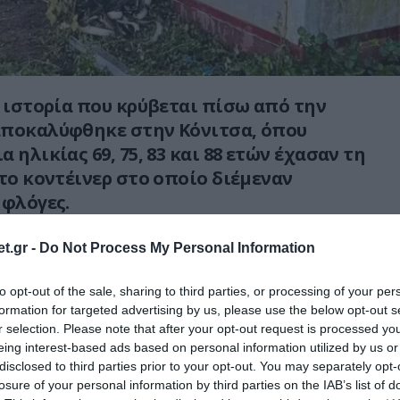
η ιστορία που κρύβεται πίσω από την
αποκαλύφθηκε στην Κόνιτσα, όπου
 ηλικίας 69, 75, 83 και 88 ετών έχασαν τη
 το κοντέινερ στο οποίο διέμεναν
 φλόγες.
άνατό τους υπάρχει μια ιστορία ακραίας
t.gr -
Do Not Process My Personal Information
μόνωσης και άρνησης να εγκαταλείψουν
to opt-out of the sale, sharing to third parties, or processing of your per
formation for targeted advertising by us, please use the below opt-out s
r selection. Please note that after your opt-out request is processed y
έινερ από τον σεισμό του 1996
eing interest-based ads based on personal information utilized by us or
disclosed to third parties prior to your opt-out. You may separately opt-
ίχε παραχωρηθεί στην οικογένεια πριν
losure of your personal information by third parties on the IAB’s list of