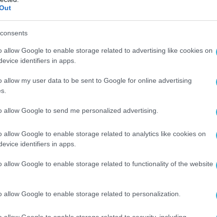
χρι και με τον εισαγγελέα για το θέμα
Out
 δήμαρχος. Μάλιστα, κατά το παρελθόν είχε
έμβαση της Κοινωνικής Πρόνοιας ακόμη και
consents
μό του χώρου.
o allow Google to enable storage related to advertising like cookies on
evice identifiers in apps.
νων αναφέρουν ότι τα τέσσερα αδέλφια
οβαρά προβλήματα υγείας και ζούσαν χωρίς
o allow my user data to be sent to Google for online advertising
s.
.
to allow Google to send me personalized advertising.
ό, οι αρχές εξετάζουν σοβαρά το ενδεχόμενο η
ά να προκλήθηκε από κάποιο κερί ή καντήλι
o allow Google to enable storage related to analytics like cookies on
ύσαν οι ηλικιωμένοι για να φωτίζουν το
evice identifiers in apps.
o allow Google to enable storage related to functionality of the website
 κατάσβεσης συμμετείχαν 10 πυροσβέστες με
ποίοι όμως δεν κατάφεραν να σώσουν τους
ένους. Τα ακριβή αίτια και τις συνθήκες κάτω
o allow Google to enable storage related to personalization.
έσπασε η φωτιά διενεργεί το ανακριτικό
o allow Google to enable storage related to security, including