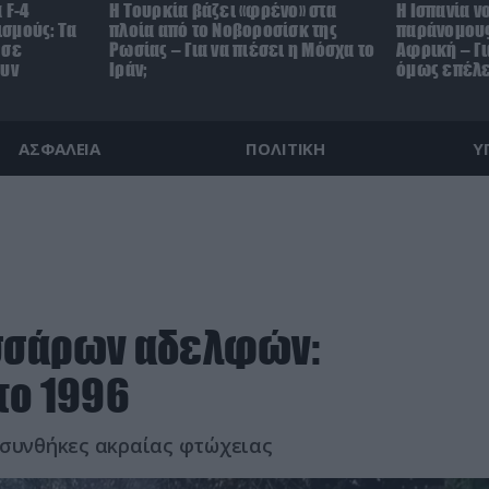
 F-4
Η Τουρκία βάζει «φρένο» στα
Η Ισπανία ν
σμούς: Τα
πλοία από το Νοβοροσίσκ της
παράνομους
 σε
Ρωσίας – Για να πιέσει η Μόσχα το
Αφρική – Γι
ουν
Ιράν;
όμως επέλε
ΑΣΦΑΛΕΙΑ
ΠΟΛΙΤΙΚΗ
Υ
εσσάρων αδελφών:
το 1996
 συνθήκες ακραίας φτώχειας