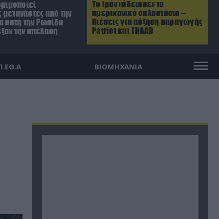
Το Ιράν «άδειασε» το
ομιμοποιεί
αμερικανικό οπλοστάσιο –
 μετανάστες από την
Πιέσεις για αύξηση παραγωγής
α αυτή την Ρωσίδα
Patriot και THAAD
ξαν την απέλαση
Π.ΕΘ.Α
ΒΙΟΜΗΧΑΝΙΑ