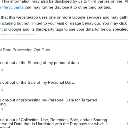
 χρόνια, ως προσωρινή λύση μετά από
. This information may also be disclosed by us to third parties on the
IA
σεισμό.
Participants
that may further disclose it to other third parties.
 that this website/app uses one or more Google services and may gath
ισκόταν μέσα σε δικό τους χωράφι.
including but not limited to your visit or usage behaviour. You may click 
στεκόταν το γκρεμισμένο τους σπίτι.
 to Google and its third-party tags to use your data for below specifi
ogle consent section.
ν βαθιά δεμένα με το κτήμα και δεν είχαν
ην κρατική αρωγή για την επισκευή της
l Data Processing Opt Outs
o opt-out of the Sharing of my personal data.
ταφορά τους παρά τις πιέσεις
In
δήμαρχο Κόνιτσας, Ανδρέα Παπασπύρου, οι
o opt-out of the Sale of my Personal Data.
εσίες του δήμου παρείχαν σταθερά φαγητό
In
ους και γνώριζαν τις δύσκολες συνθήκες
to opt-out of processing my Personal Data for Targeted
ing.
In
να τους μεταφέρουμε σε άλλο οίκημα αλλά
o opt-out of Collection, Use, Retention, Sale, and/or Sharing
Είχαμε φτάσει σε σημείο να έχουμε
ersonal Data that Is Unrelated with the Purposes for which it
lected.