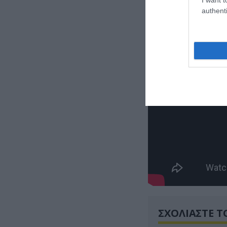
τμήμα της Πυροσ
authenti
ΣΧΟΛΙΑΣΤΕ Τ