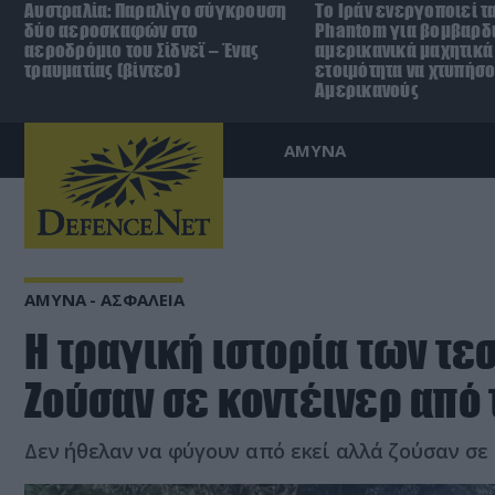
Αυστραλία: Παραλίγο σύγκρουση
Το Ιράν ενεργοποιεί τα
δύο αεροσκαφών στο
Phantom για βομβαρδι
αεροδρόμιο του Σίδνεϊ – Ένας
αμερικανικά μαχητικά
τραυματίας (βίντεο)
ετοιμότητα να χτυπήσ
Αμερικανούς
ΑΜΥΝΑ
ΑΜΥΝΑ - ΑΣΦΑΛΕΙΑ
Η τραγική ιστορία των τ
Ζούσαν σε κοντέινερ από 
Δεν ήθελαν να φύγουν από εκεί αλλά ζούσαν σε