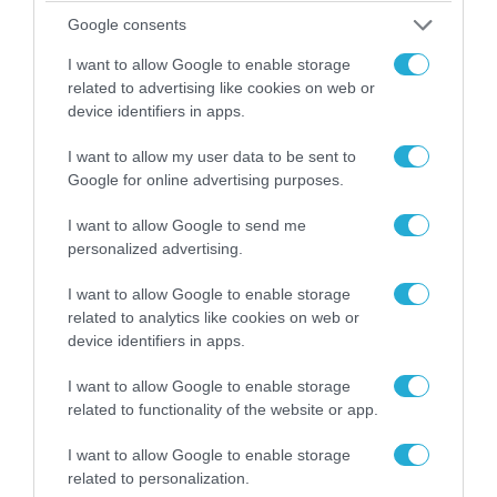
«Οι εντελώς αθώοι»: Η ανάρτηση του Αρκά για
τα ζώα που χάθηκαν στις πυρκαγιές της
Google consents
Αττικής (φωτο)
I want to allow Google to enable storage
related to advertising like cookies on web or
device identifiers in apps.
I want to allow my user data to be sent to
Google for online advertising purposes.
I want to allow Google to send me
personalized advertising.
I want to allow Google to enable storage
related to analytics like cookies on web or
device identifiers in apps.
04.08.2026 | 15:02
I want to allow Google to enable storage
Αυτή την ώρα το τελευταίο «αντίο» στον πρώην
related to functionality of the website or app.
υπουργό Ι.Βαρβιτσιώτη (φωτο)
I want to allow Google to enable storage
related to personalization.