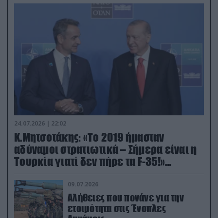
24.07.2026 | 22:02
Κ.Μητσοτάκης: «Το 2019 ήμασταν
αδύναμοι στρατιωτικά – Σήμερα είναι η
Τουρκία γιατί δεν πήρε τα F-35!»
(βίντεο)
09.07.2026
Αλήθειες που πονάνε για την
ετοιμότητα στις Ένοπλες