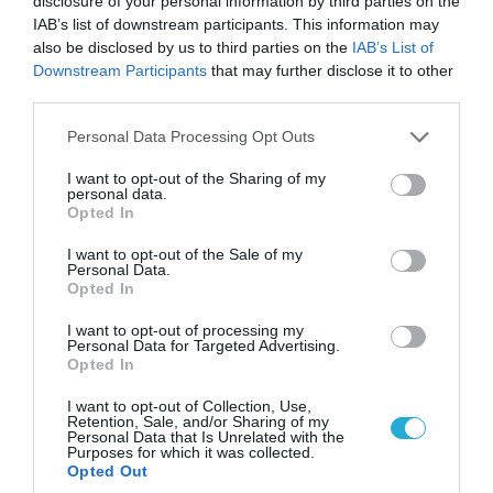
disclosure of your personal information by third parties on the
IAB’s list of downstream participants. This information may
also be disclosed by us to third parties on the
IAB’s List of
06.08.2026 | 14:02
Downstream Participants
that may further disclose it to other
third parties.
«Επιχείρηση ελεύθερα πεζοδρόμια» στην
Αθήνα: Απομακρύνθηκαν παράνομα
Please note that this website/app uses one or more Google
Personal Data Processing Opt Outs
αντικείμενα από κοινόχρηστους χώρους
services and may gather and store information including but
not limited to your visit or usage behaviour. You may click to
I want to opt-out of the Sharing of my
personal data.
grant or deny consent to Google and its third-party tags to
Opted In
use your data for below specified purposes in below Google
consent section.
I want to opt-out of the Sale of my
Personal Data.
Opted In
I want to opt-out of processing my
Personal Data for Targeted Advertising.
Opted In
I want to opt-out of Collection, Use,
Retention, Sale, and/or Sharing of my
Personal Data that Is Unrelated with the
Purposes for which it was collected.
06.08.2026 | 09:03
Opted Out