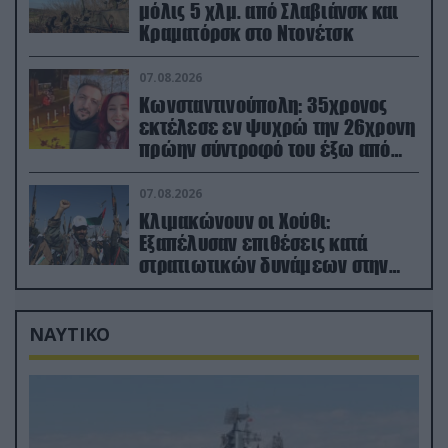
μόλις 5 χλμ. από Σλαβιάνσκ και
Κραματόρσκ στο Ντονέτσκ
07.08.2026
Κωνσταντινούπολη: 35χρονος
εκτέλεσε εν ψυχρώ την 26χρονη
πρώην σύντροφό του έξω από
φαρμακείο (βίντεο)
07.08.2026
Κλιμακώνουν οι Χούθι:
Eξαπέλυσαν επιθέσεις κατά
στρατιωτικών δυνάμεων στην
Υεμένη – Πλήγματα & στη
Σαουδική Αραβία!
ΝΑΥΤΙΚΟ