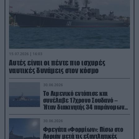
15.07.2026 | 16:03
Aυτές είναι οι πέντε πιο ισχυρές
ναυτικές δυνάμεις στον κόσμο
30.06.2026
Το Λιμενικό εντόπισε και
συνέλαβε 17χρονο Σουδανό –
Ήταν διακινητής 34 παράνομων
μεταναστών
30.06.2026
Φρεγάτα «Φορμίων»: Πίσω στο
Λοριάν μετά τις εξαντλητικές