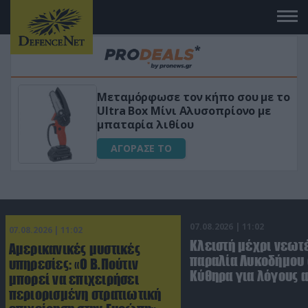
ήπο σου με το
«Μαγική» φόρμουλα τριβόλ
οπρίονο με
για αύξηση της λίμπιντο
ΑΓΟΡΑΣΕ ΤΟ
07.08.2026 | 11:02
07.08.2026 | 11:02
Κλειστή μέχρι νεωτ
Αμερικανικές μυστικές
παραλία Λυκοδήμου 
υπηρεσίες: «Ο Β.Πούτιν
Κύθηρα για λόγους 
μπορεί να επιχειρήσει
περιορισμένη στρατιωτική