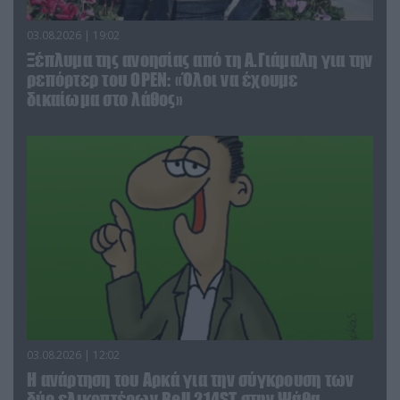
03.08.2026 | 19:02
Ξέπλυμα της ανοησίας από τη Α.Γιάμαλη για την
ρεπόρτερ του ΟΡΕΝ: «Όλοι να έχουμε
δικαίωμα στο λάθος»
03.08.2026 | 12:02
Η ανάρτηση του Αρκά για την σύγκρουση των
δύο ελικοπτέρων Bell 214ST στην Ψάθα