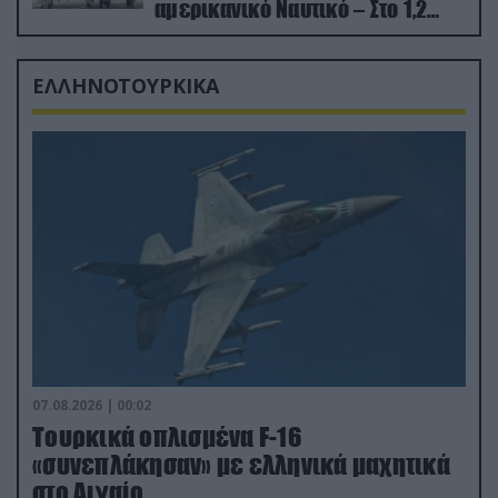
αμερικανικό Ναυτικό – Στο 1,2
δισ.δολάρια το κόστος
ΕΛΛΗΝΟΤΟΥΡΚΙΚΑ
07.08.2026 | 00:02
Τουρκικά οπλισμένα F-16
«συνεπλάκησαν» με ελληνικά μαχητικά
στο Αιγαίο