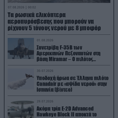
07.08.2026 | 00:02
Τα ρωσικά ελικόπτερα
αεροπυρόσβεσης που μπορούν να
ρίχνουν 5 τόνους νερού με 8 μποφόρ
01.08.2026
Συνετρίβη F-35B των
Αμερικανών Πεζοναυτών στη
βάση Miramar – Ο πιλότος
εκτινάχθηκε εγκαίρως
30.07.2026
Υποδοχή ήρωα σε Έλληνα πιλότο
Canadair με «αψίδα νερού» στην
Ισπανία (βίντεο)
29.07.2026
Ακόμα τρία E-2D Advanced
Hawkeye Block II αποκτά το