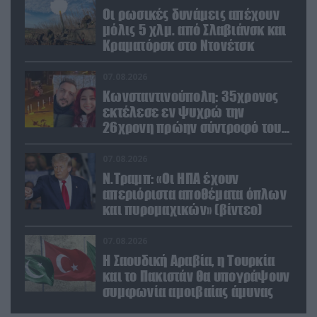
Οι ρωσικές δυνάμεις απέχουν
μόλις 5 χλμ. από Σλαβιάνσκ και
Κραματόρσκ στο Ντονέτσκ
07.08.2026
Κωνσταντινούπολη: 35χρονος
εκτέλεσε εν ψυχρώ την
26χρονη πρώην σύντροφό του
έξω από φαρμακείο (βίντεο)
07.08.2026
Ν.Τραμπ: «Οι ΗΠΑ έχουν
απεριόριστα αποθέματα όπλων
και πυρομαχικών» (βίντεο)
07.08.2026
Η Σαουδική Αραβία, η Τουρκία
και το Πακιστάν θα υπογράψουν
συμφωνία αμοιβαίας άμυνας