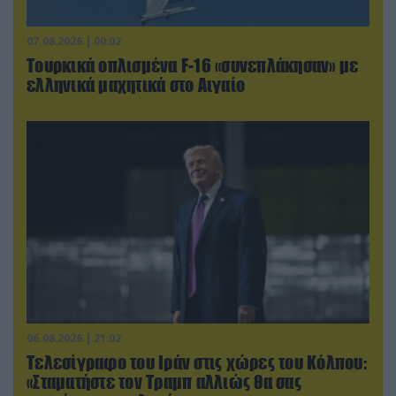
07.08.2026 | 00:02
Τουρκικά οπλισμένα F-16 «συνεπλάκησαν» με
ελληνικά μαχητικά στο Αιγαίο
06.08.2026 | 21:02
Τελεσίγραφο του Ιράν στις χώρες του Κόλπου:
«Σταματήστε τον Τραμπ αλλιώς θα σας