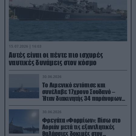
15.07.2026 | 16:03
Aυτές είναι οι πέντε πιο ισχυρές
ναυτικές δυνάμεις στον κόσμο
30.06.2026
Το Λιμενικό εντόπισε και
συνέλαβε 17χρονο Σουδανό –
Ήταν διακινητής 34 παράνομων
μεταναστών
30.06.2026
Φρεγάτα «Φορμίων»: Πίσω στο
Λοριάν μετά τις εξαντλητικές
θαλάσσιες δοκιμές στον