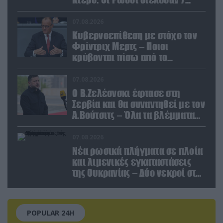
εγκαταστάσεις του ουκρανικού
κολοσσού!
07.08.2026
Κυβερνοεπίθεση με στόχο τον
Φρίντριχ Μερτς – Ποιοι
κρύβονται πίσω από το
παραποιημένο βίντεο
07.08.2026
Ο Β.Ζελέσνσκι έφτασε στη
Σερβία και θα συναντηθεί με τον
Α.Βούτσιτς – Όλα τα βλέμματα
στις σχέσεις με τη Ρωσία
07.08.2026
Νέα ρωσικά πλήγματα σε πλοία
και λιμενικές εγκαταστάσεις
της Ουκρανίας – Δύο νεκροί στην
Κριμαία
POPULAR 24H