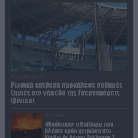
07.08.2026 | 23:02
Ρωσική επίθεση προκάλεσε σοβαρές
ζημιές στο γήπεδο της Τσερνομόρετς
(βίντεο)
07.08.2026
«Μούδιασε» η Naftogaz που
βλέπει κρύο χειμώνα στο
Κίεβο: Οι Ρώσοι διέλυσαν 7