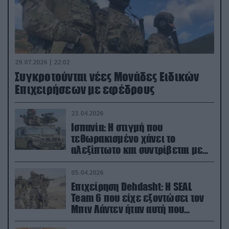
29.07.2026 | 22:02
Συγκροτούνται νέες Μονάδες Ειδικών
Επιχειρήσεων με εφέδρους
23.04.2026
Ισπανία: Η στιγμή που
τεθωρακισμένο χάνει το
αλεξίπτωτο και συντρίβεται με
ορμή στο έδαφος (βίντεο)
05.04.2026
Επιχείρηση Dehdasht: Η SEAL
Team 6 που είχε εξοντώσει τον
Μπιν Λάντεν ήταν αυτή που
διέσωσε τον πιλότο του F-15