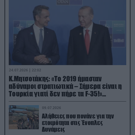
24.07.2026 | 22:02
Κ.Μητσοτάκης: «Το 2019 ήμασταν
αδύναμοι στρατιωτικά – Σήμερα είναι η
Τουρκία γιατί δεν πήρε τα F-35!»
(βίντεο)
09.07.2026
Αλήθειες που πονάνε για την
ετοιμότητα στις Ένοπλες
Δυνάμεις