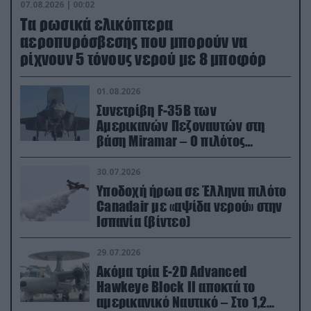
07.08.2026 | 00:02
Τα ρωσικά ελικόπτερα
αεροπυρόσβεσης που μπορούν να
ρίχνουν 5 τόνους νερού με 8 μποφόρ
01.08.2026
Συνετρίβη F-35B των
Αμερικανών Πεζοναυτών στη
βάση Miramar – Ο πιλότος
εκτινάχθηκε εγκαίρως
30.07.2026
Υποδοχή ήρωα σε Έλληνα πιλότο
Canadair με «αψίδα νερού» στην
Ισπανία (βίντεο)
29.07.2026
Ακόμα τρία E-2D Advanced
Hawkeye Block II αποκτά το
αμερικανικό Ναυτικό – Στο 1,2