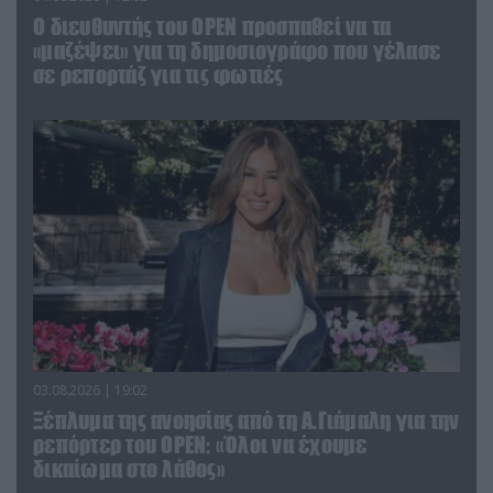
O διευθυντής του OPEN προσπαθεί να τα
«μαζέψει» για τη δημοσιογράφο που γέλασε
σε ρεπορτάζ για τις φωτιές
03.08.2026 | 19:02
Ξέπλυμα της ανοησίας από τη Α.Γιάμαλη για την
ρεπόρτερ του ΟΡΕΝ: «Όλοι να έχουμε
δικαίωμα στο λάθος»