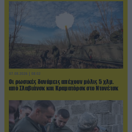
07.08.2026 | 08:02
Οι ρωσικές δυνάμεις απέχουν μόλις 5 χλμ.
από Σλαβιάνσκ και Κραματόρσκ στο Ντονέτσκ