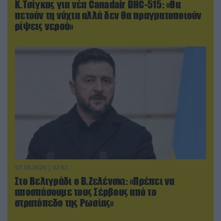
Κ.Τσίγκας για νέα Canadair DHC-515: «Θα
πετούν τη νύχτα αλλά δεν θα πραγματοποιούν
ρίψεις νερού»
07.08.2026 | 02:02
Στο Βελιγράδι ο Β.Ζελένσκι: «Πρέπει να
αποσπάσουμε τους Σέρβους από το
στρατόπεδο της Ρωσίας»