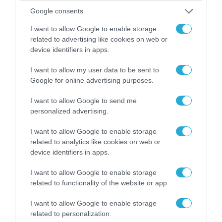
07.08.2026 | 20:02
Google consents
Ο Γιάννης Αλαφούζος «τέλειωσε» τον
I want to allow Google to enable storage
Κωνσταντίνο Ζούλα από τον ΣΚΑΪ – Ο λόγος της
related to advertising like cookies on web or
απομάκρυνσής του
device identifiers in apps.
I want to allow my user data to be sent to
Google for online advertising purposes.
I want to allow Google to send me
personalized advertising.
I want to allow Google to enable storage
related to analytics like cookies on web or
device identifiers in apps.
I want to allow Google to enable storage
related to functionality of the website or app.
06.08.2026 | 14:02
«Επιχείρηση ελεύθερα πεζοδρόμια» στην
I want to allow Google to enable storage
Αθήνα: Απομακρύνθηκαν παράνομα
related to personalization.