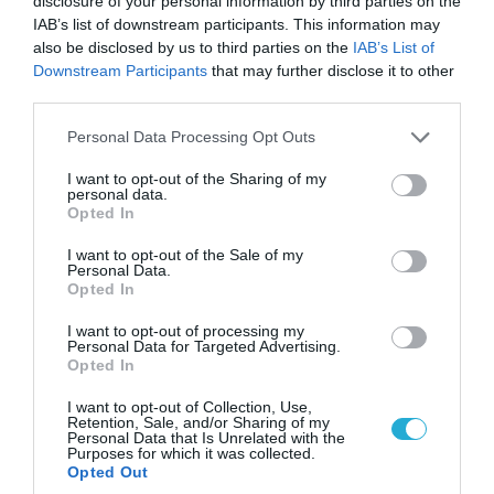
disclosure of your personal information by third parties on the
IAB’s list of downstream participants. This information may
also be disclosed by us to third parties on the
IAB’s List of
07.08.2026 | 19:02
Downstream Participants
that may further disclose it to other
Απετράπη το εγχείρημα Ουκρανών για
third parties.
αντεπίθεση στο Κολομίγτσι: Δείτε το πριν & το
μετά της προσπάθειάς τους (βίντεο)
Please note that this website/app uses one or more Google
Personal Data Processing Opt Outs
services and may gather and store information including but
not limited to your visit or usage behaviour. You may click to
I want to opt-out of the Sharing of my
personal data.
grant or deny consent to Google and its third-party tags to
Opted In
ΠΟΛΙΤΙΚΗ
use your data for below specified purposes in below Google
consent section.
I want to opt-out of the Sale of my
Personal Data.
Opted In
I want to opt-out of processing my
Personal Data for Targeted Advertising.
Opted In
I want to opt-out of Collection, Use,
Retention, Sale, and/or Sharing of my
Personal Data that Is Unrelated with the
Purposes for which it was collected.
Opted Out