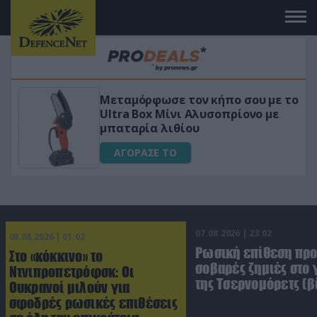
 το
«Μαγική» φόρμουλα τριβόλι + VIP
για αύξηση της λίμπιντο
ΑΓΟΡΑΣΕ ΤΟ
07.08.2026 | 23:02
08.08.2026 | 01:02
Ρωσική επίθεση πρ
Στο «κόκκινο» το
σοβαρές ζημιές στο
Ντνιπροπετρόφσκ: Οι
της Τσερνομόρετς (β
Ουκρανοί μιλούν για
σφοδρές ρωσικές επιθέσεις