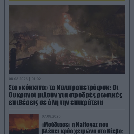
08.08.2026 | 01:02
Στο «κόκκινο» το Ντνιπροπετρόφσκ: Οι
Ουκρανοί μιλούν για σφοδρές ρωσικές
επιθέσεις σε όλη την επικράτεια
07.08.2026
«Μούδιασε» η Naftogaz που
βλέπει κρύο χειμώνα στο Κίεβο: