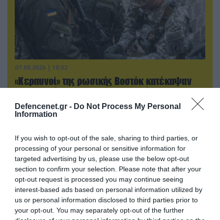
07.08.2026 | 18:02
«Κεραυνοί» της ρωσικής Βοστόκ κατέκαψαν
εξοπλισμό των ΗΠΑ με Ουκρανούς και
Αμερικανούς μισθοφόρους – Δείτε βίντεο
Defencenet.gr -
Do Not Process My Personal
Information
If you wish to opt-out of the sale, sharing to third parties, or
processing of your personal or sensitive information for
targeted advertising by us, please use the below opt-out
section to confirm your selection. Please note that after your
opt-out request is processed you may continue seeing
interest-based ads based on personal information utilized by
us or personal information disclosed to third parties prior to
your opt-out. You may separately opt-out of the further