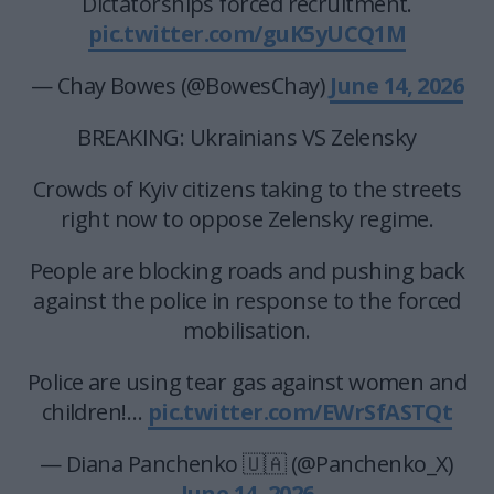
Dictatorships forced recruitment.
pic.twitter.com/guK5yUCQ1M
— Chay Bowes (@BowesChay)
June 14, 2026
BREAKING: Ukrainians VS Zelensky
Crowds of Kyiv citizens taking to the streets
right now to oppose Zelensky regime.
People are blocking roads and pushing back
against the police in response to the forced
mobilisation.
Police are using tear gas against women and
children!…
pic.twitter.com/EWrSfASTQt
— Diana Panchenko 🇺🇦 (@Panchenko_X)
June 14, 2026